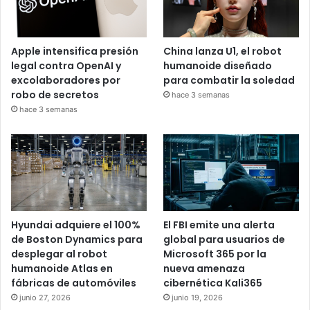
Apple intensifica presión
China lanza U1, el robot
legal contra OpenAI y
humanoide diseñado
excolaboradores por
para combatir la soledad
robo de secretos
hace 3 semanas
hace 3 semanas
Hyundai adquiere el 100%
El FBI emite una alerta
de Boston Dynamics para
global para usuarios de
desplegar al robot
Microsoft 365 por la
humanoide Atlas en
nueva amenaza
fábricas de automóviles
cibernética Kali365
junio 27, 2026
junio 19, 2026