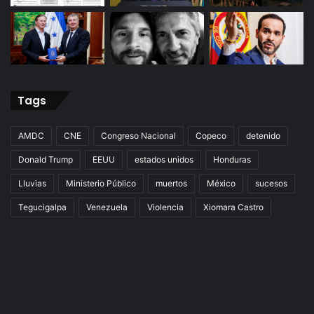
Tags
AMDC
CNE
Congreso Nacional
Copeco
detenido
Donald Trump
EEUU
estados unidos
Honduras
Lluvias
Ministerio Público
muertos
México
sucesos
Tegucigalpa
Venezuela
Violencia
Xiomara Castro