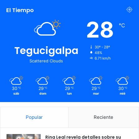
El Tiempo
28
℃
Tegucigalpa
30º - 28º
48%
6.71 km/h
Scattered Clouds
30
29
29
29
30
℃
℃
℃
℃
℃
sáb
dom
lun
mar
mié
Popular
Reciente
Rina Leal revela detalles sobre su