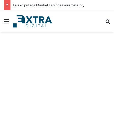
La exdiputada Maribel Espinoza arremete contra el expresidente Juan Orlando Hernández
Menu
B