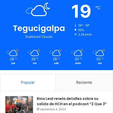
19
℃
Tegucigalpa
19º - 19º
95%
2.28 km/h
Scattered Clouds
29
29
28
30
30
℃
℃
℃
℃
℃
jue
vie
sáb
dom
lun
Popular
Reciente
Rina Leal revela detalles sobre su
salida de HCH en el podcast “2 Que 3”
septiembre 4, 2024