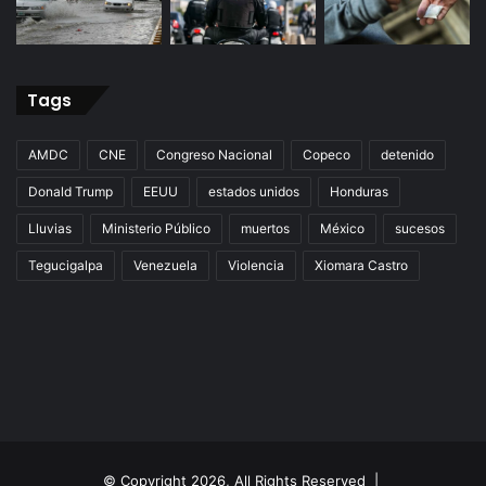
Tags
AMDC
CNE
Congreso Nacional
Copeco
detenido
Donald Trump
EEUU
estados unidos
Honduras
Lluvias
Ministerio Público
muertos
México
sucesos
Tegucigalpa
Venezuela
Violencia
Xiomara Castro
© Copyright 2026, All Rights Reserved |