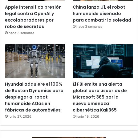
Apple intensifica presión
China lanza U1, el robot
legal contra OpenAI y
humanoide diseñado
excolaboradores por
para combatir la soledad
robo de secretos
hace 3 semanas
hace 3 semanas
Hyundai adquiere el 100%
El FBI emite una alerta
de Boston Dynamics para
global para usuarios de
desplegar al robot
Microsoft 365 por la
humanoide Atlas en
nueva amenaza
fábricas de automóviles
cibernética Kali365
junio 27, 2026
junio 19, 2026