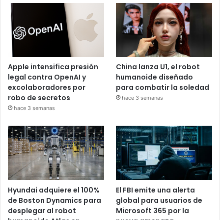
Apple intensifica presión
China lanza U1, el robot
legal contra OpenAI y
humanoide diseñado
excolaboradores por
para combatir la soledad
robo de secretos
hace 3 semanas
hace 3 semanas
Hyundai adquiere el 100%
El FBI emite una alerta
de Boston Dynamics para
global para usuarios de
desplegar al robot
Microsoft 365 por la