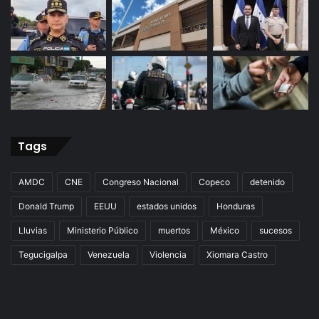
Tags
AMDC
CNE
Congreso Nacional
Copeco
detenido
Donald Trump
EEUU
estados unidos
Honduras
Lluvias
Ministerio Público
muertos
México
sucesos
Tegucigalpa
Venezuela
Violencia
Xiomara Castro