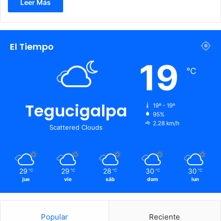
Leer Más
El Tiempo
19
℃
Tegucigalpa
19º - 19º
95%
2.28 km/h
Scattered Clouds
29
29
28
30
30
℃
℃
℃
℃
℃
jue
vie
sáb
dom
lun
Popular
Reciente