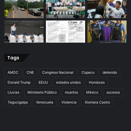
Tags
AMDC
CNE
Congreso Nacional
Copeco
detenido
Donald Trump
EEUU
estados unidos
Honduras
Lluvias
Ministerio Público
muertos
México
sucesos
Tegucigalpa
Venezuela
Violencia
Xiomara Castro