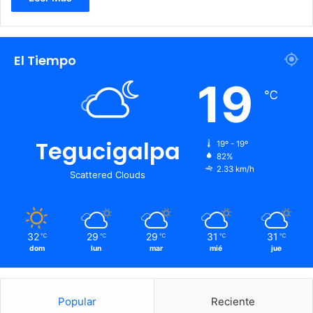
El Tiempo
19
℃
Tegucigalpa
19º - 19º
82%
2.33 km/h
Scattered Clouds
32
29
29
31
31
℃
℃
℃
℃
℃
dom
lun
mar
mié
jue
Popular
Reciente