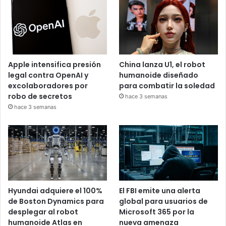
Apple intensifica presión
China lanza U1, el robot
legal contra OpenAI y
humanoide diseñado
excolaboradores por
para combatir la soledad
robo de secretos
hace 3 semanas
hace 3 semanas
Hyundai adquiere el 100%
El FBI emite una alerta
de Boston Dynamics para
global para usuarios de
desplegar al robot
Microsoft 365 por la
humanoide Atlas en
nueva amenaza