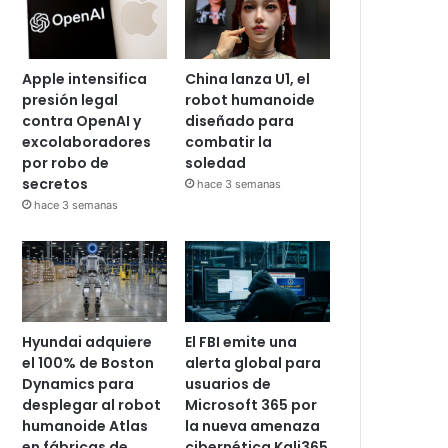
Apple intensifica
China lanza U1, el
presión legal
robot humanoide
contra OpenAI y
diseñado para
excolaboradores
combatir la
por robo de
soledad
secretos
hace 3 semanas
hace 3 semanas
Hyundai adquiere
El FBI emite una
el 100% de Boston
alerta global para
Dynamics para
usuarios de
desplegar al robot
Microsoft 365 por
humanoide Atlas
la nueva amenaza
en fábricas de
cibernética Kali365