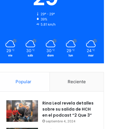
29º - 29º
39%
5.81 km/h
29
30
30
29
24
℃
℃
℃
℃
℃
vie
sáb
dom
lun
mar
Popular
Reciente
Rina Leal revela detalles
sobre su salida de HCH
en el podcast “2 Que 3”
septiembre 4, 2024