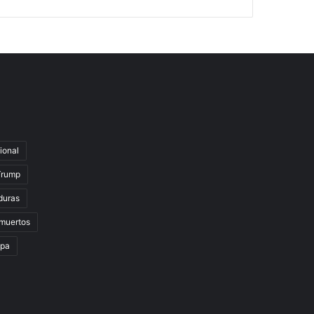
ional
Trump
duras
muertos
lpa