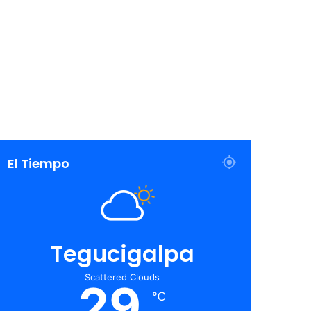
El Tiempo
Tegucigalpa
Scattered Clouds
29
℃