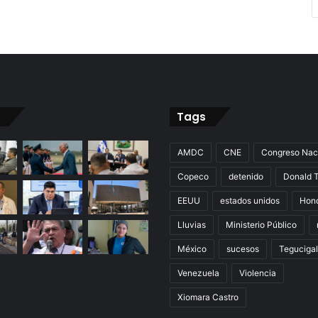
Tags
AMDC
CNE
Congreso Nac
Copeco
detenido
Donald 
EEUU
estados unidos
Hon
Lluvias
Ministerio Público
México
sucesos
Teguciga
Venezuela
Violencia
Xiomara Castro