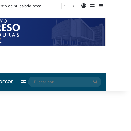
Log In
Random Article
Sidebar
nto de su salario beca
Random Article
Buscar
CESOS
por