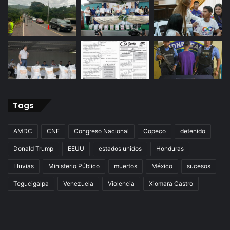
Tags
AMDC
CNE
Congreso Nacional
Copeco
detenido
Donald Trump
EEUU
estados unidos
Honduras
Lluvias
Ministerio Público
muertos
México
sucesos
Tegucigalpa
Venezuela
Violencia
Xiomara Castro