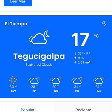
Leer Más
El Tiempo
17
℃
Tegucigalpa
33º - 17º
96%
2.63 km/h
Scattered Clouds
33
28
29
31
31
℃
℃
℃
℃
℃
dom
lun
mar
mié
jue
Popular
Reciente