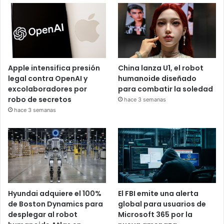
Apple intensifica presión
China lanza U1, el robot
legal contra OpenAI y
humanoide diseñado
excolaboradores por
para combatir la soledad
robo de secretos
hace 3 semanas
hace 3 semanas
Hyundai adquiere el 100%
El FBI emite una alerta
de Boston Dynamics para
global para usuarios de
desplegar al robot
Microsoft 365 por la