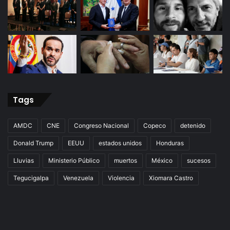
Tags
AMDC
CNE
Congreso Nacional
Copeco
detenido
Donald Trump
EEUU
estados unidos
Honduras
Lluvias
Ministerio Público
muertos
México
sucesos
Tegucigalpa
Venezuela
Violencia
Xiomara Castro