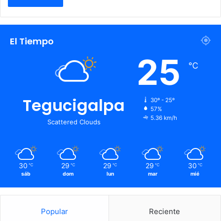
El Tiempo
25
℃
Tegucigalpa
30º - 25º
57%
5.36 km/h
Scattered Clouds
30
29
29
29
30
℃
℃
℃
℃
℃
sáb
dom
lun
mar
mié
Popular
Reciente