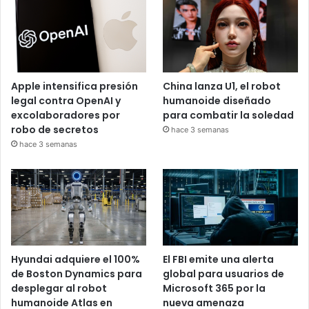
Apple intensifica presión
China lanza U1, el robot
legal contra OpenAI y
humanoide diseñado
excolaboradores por
para combatir la soledad
robo de secretos
hace 3 semanas
hace 3 semanas
Hyundai adquiere el 100%
El FBI emite una alerta
de Boston Dynamics para
global para usuarios de
desplegar al robot
Microsoft 365 por la
humanoide Atlas en
nueva amenaza