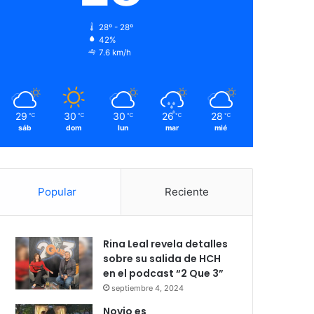
28º - 28º
42%
7.6 km/h
29
30
30
26
28
℃
℃
℃
℃
℃
sáb
dom
lun
mar
mié
Popular
Reciente
Rina Leal revela detalles
sobre su salida de HCH
en el podcast “2 Que 3”
septiembre 4, 2024
Novio es