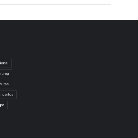
ional
Trump
duras
muertos
lpa