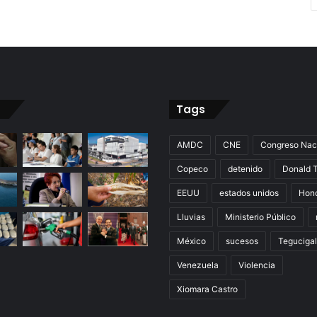
Tags
AMDC
CNE
Congreso Nac
Copeco
detenido
Donald 
EEUU
estados unidos
Hon
Lluvias
Ministerio Público
México
sucesos
Teguciga
Venezuela
Violencia
Xiomara Castro