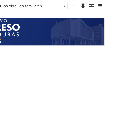
Log In
Random Article
Sidebar
 los vínculos familiares