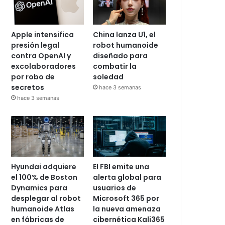
Apple intensifica
China lanza U1, el
presión legal
robot humanoide
contra OpenAI y
diseñado para
excolaboradores
combatir la
por robo de
soledad
secretos
hace 3 semanas
hace 3 semanas
Hyundai adquiere
El FBI emite una
el 100% de Boston
alerta global para
Dynamics para
usuarios de
desplegar al robot
Microsoft 365 por
humanoide Atlas
la nueva amenaza
en fábricas de
cibernética Kali365