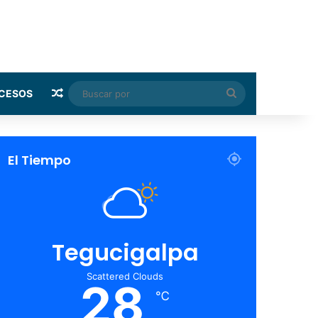
Random Article
Buscar
CESOS
por
El Tiempo
Tegucigalpa
Scattered Clouds
28
℃