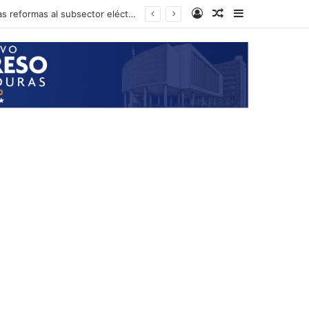
Log In
Random Article
Sidebar
Presidente del CN anuncia que el próximo martes podría iniciarse la aprobación de las reformas al subsector eléctrico