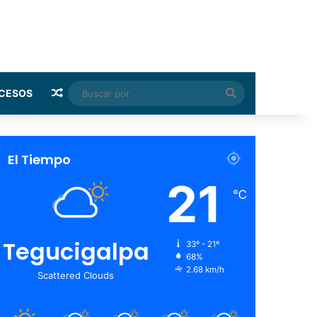
Random Article
Buscar
CESOS
por
El Tiempo
21
℃
Tegucigalpa
33º - 21º
68%
2.68 km/h
Scattered Clouds