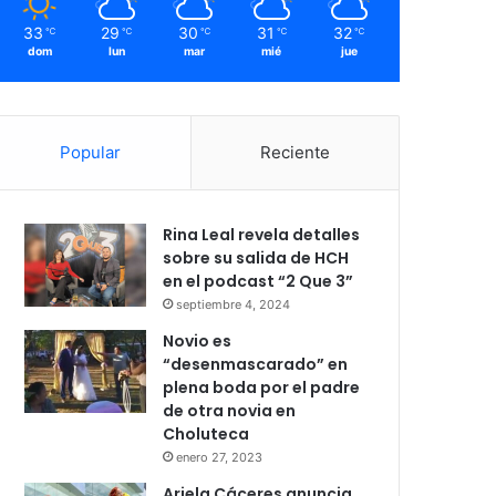
33
29
30
31
32
℃
℃
℃
℃
℃
dom
lun
mar
mié
jue
Popular
Reciente
Rina Leal revela detalles
sobre su salida de HCH
en el podcast “2 Que 3”
septiembre 4, 2024
Novio es
“desenmascarado” en
plena boda por el padre
de otra novia en
Choluteca
enero 27, 2023
Ariela Cáceres anuncia