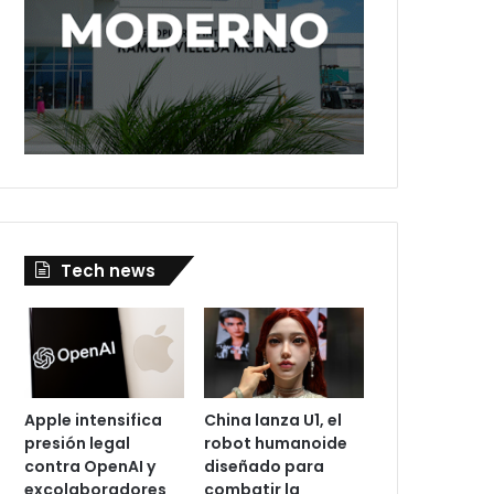
Tech news
Apple intensifica
China lanza U1, el
presión legal
robot humanoide
contra OpenAI y
diseñado para
excolaboradores
combatir la