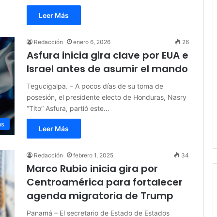
Leer Más
Redacción
enero 6, 2026
26
Asfura inicia gira clave por EUA e
Israel antes de asumir el mando
Tegucigalpa. – A pocos días de su toma de
posesión, el presidente electo de Honduras, Nasry
“Tito” Asfura, partió este…
as
Leer Más
Redacción
febrero 1, 2025
34
Marco Rubio inicia gira por
Centroamérica para fortalecer
agenda migratoria de Trump
Panamá – El secretario de Estado de Estados