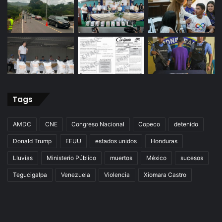
Tags
AMDC
CNE
Congreso Nacional
Copeco
detenido
Donald Trump
EEUU
estados unidos
Honduras
Lluvias
Ministerio Público
muertos
México
sucesos
Tegucigalpa
Venezuela
Violencia
Xiomara Castro