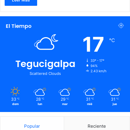
El Tiempo
17
℃
Tegucigalpa
33º - 17º
94%
2.43 km/h
Scattered Clouds
33
28
29
31
31
℃
℃
℃
℃
℃
dom
lun
mar
mié
jue
Popular
Reciente