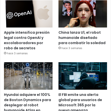
Apple intensifica presión
China lanza U1, el robot
legal contra OpenAI y
humanoide diseñado
excolaboradores por
para combatir la soledad
robo de secretos
hace 3 semanas
hace 3 semanas
Hyundai adquiere el 100%
El FBI emite una alerta
de Boston Dynamics para
global para usuarios de
desplegar al robot
Microsoft 365 por la
humanoide Atlas en
nueva amenaza