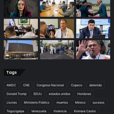
Tags
AMDC
CNE
Congreso Nacional
Copeco
detenido
Donald Trump
EEUU
estados unidos
Honduras
Lluvias
Ministerio Público
muertos
México
sucesos
Tegucigalpa
Venezuela
Violencia
Xiomara Castro