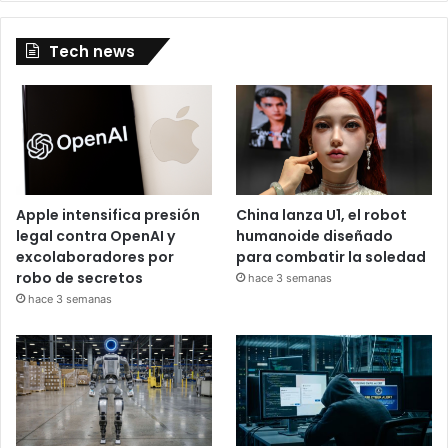
Tech news
Apple intensifica presión
China lanza U1, el robot
legal contra OpenAI y
humanoide diseñado
excolaboradores por
para combatir la soledad
robo de secretos
hace 3 semanas
hace 3 semanas