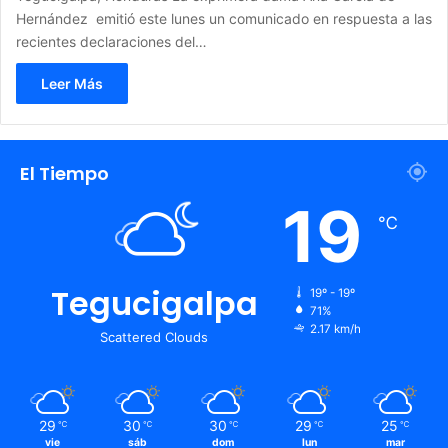
Hernández emitió este lunes un comunicado en respuesta a las
recientes declaraciones del…
Leer Más
El Tiempo
19
℃
Tegucigalpa
19º - 19º
71%
2.17 km/h
Scattered Clouds
29
30
30
29
25
℃
℃
℃
℃
℃
vie
sáb
dom
lun
mar