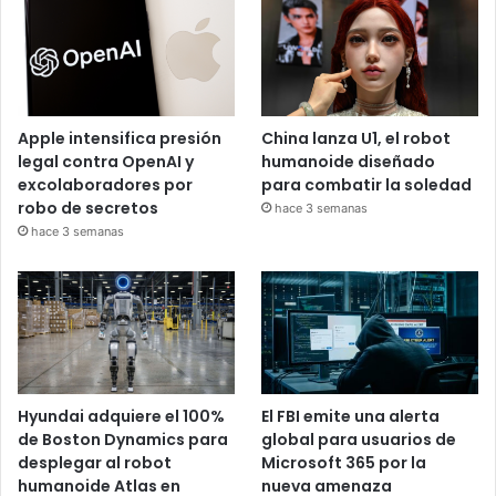
Apple intensifica presión
China lanza U1, el robot
legal contra OpenAI y
humanoide diseñado
excolaboradores por
para combatir la soledad
robo de secretos
hace 3 semanas
hace 3 semanas
Hyundai adquiere el 100%
El FBI emite una alerta
de Boston Dynamics para
global para usuarios de
desplegar al robot
Microsoft 365 por la
humanoide Atlas en
nueva amenaza