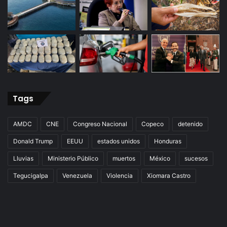
Tags
AMDC
CNE
Congreso Nacional
Copeco
detenido
Donald Trump
EEUU
estados unidos
Honduras
Lluvias
Ministerio Público
muertos
México
sucesos
Tegucigalpa
Venezuela
Violencia
Xiomara Castro