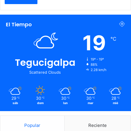
El Tiempo
19
℃
Tegucigalpa
19º - 19º
88%
2.28 km/h
Scattered Clouds
29
30
30
30
28
℃
℃
℃
℃
℃
sáb
dom
lun
mar
mié
Popular
Reciente