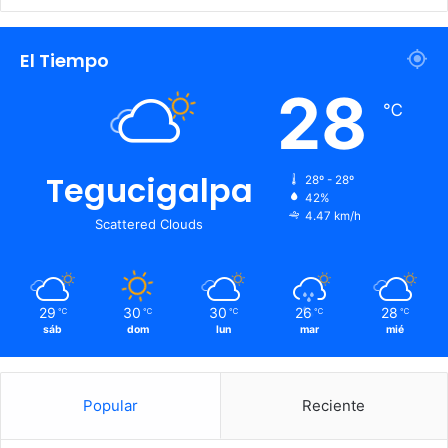
El Tiempo
28
℃
Tegucigalpa
28º - 28º
42%
4.47 km/h
Scattered Clouds
29
30
30
26
28
℃
℃
℃
℃
℃
sáb
dom
lun
mar
mié
Popular
Reciente