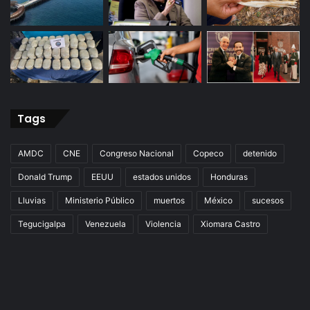
Tags
AMDC
CNE
Congreso Nacional
Copeco
detenido
Donald Trump
EEUU
estados unidos
Honduras
Lluvias
Ministerio Público
muertos
México
sucesos
Tegucigalpa
Venezuela
Violencia
Xiomara Castro