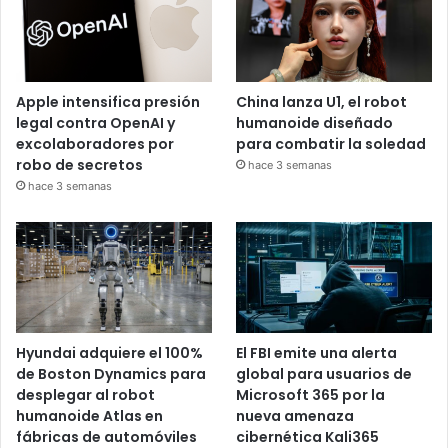
Apple intensifica presión
China lanza U1, el robot
legal contra OpenAI y
humanoide diseñado
excolaboradores por
para combatir la soledad
robo de secretos
hace 3 semanas
hace 3 semanas
Hyundai adquiere el 100%
El FBI emite una alerta
de Boston Dynamics para
global para usuarios de
desplegar al robot
Microsoft 365 por la
humanoide Atlas en
nueva amenaza
fábricas de automóviles
cibernética Kali365