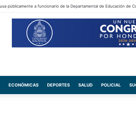
ada Maribel Espinoza arremete contra el expresidente Juan Orlando He
ECONÓMICAS
DEPORTES
SALUD
POLICIAL
SU