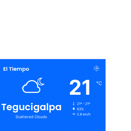
El Tiempo
21
℃
Tegucigalpa
21º - 21º
63%
2.8 km/h
Scattered Clouds