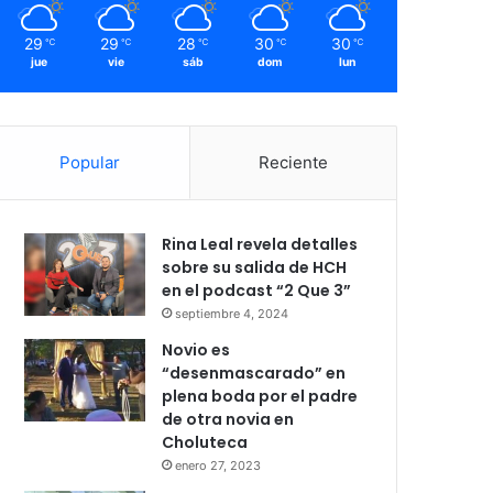
29
29
28
30
30
℃
℃
℃
℃
℃
jue
vie
sáb
dom
lun
Popular
Reciente
Rina Leal revela detalles
sobre su salida de HCH
en el podcast “2 Que 3”
septiembre 4, 2024
Novio es
“desenmascarado” en
plena boda por el padre
de otra novia en
Choluteca
enero 27, 2023