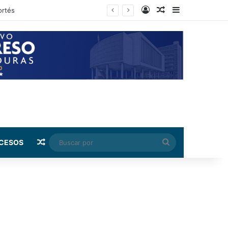
Log In
Random Article
Sidebar
rnández
Random Article
Buscar
CESOS
por