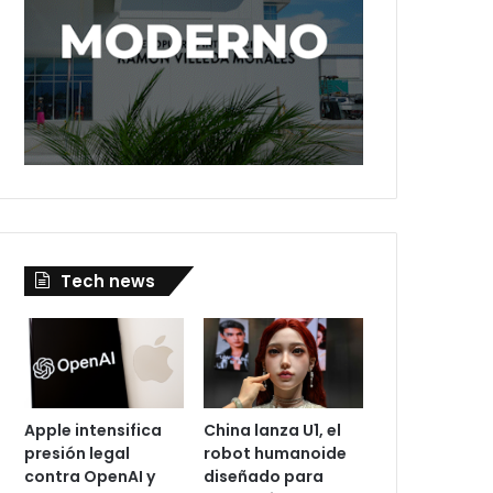
Tech news
Apple intensifica
China lanza U1, el
presión legal
robot humanoide
contra OpenAI y
diseñado para