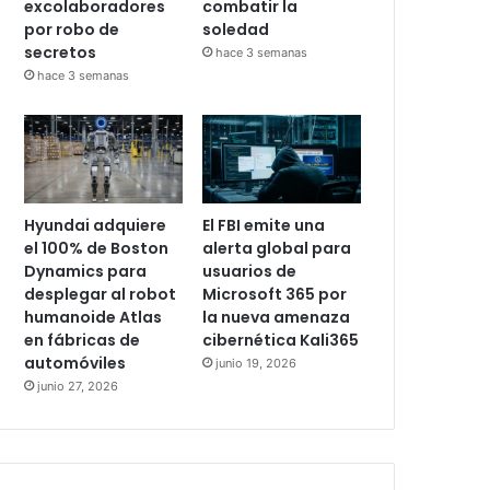
excolaboradores
combatir la
por robo de
soledad
secretos
hace 3 semanas
hace 3 semanas
Hyundai adquiere
El FBI emite una
el 100% de Boston
alerta global para
Dynamics para
usuarios de
desplegar al robot
Microsoft 365 por
humanoide Atlas
la nueva amenaza
en fábricas de
cibernética Kali365
automóviles
junio 19, 2026
junio 27, 2026