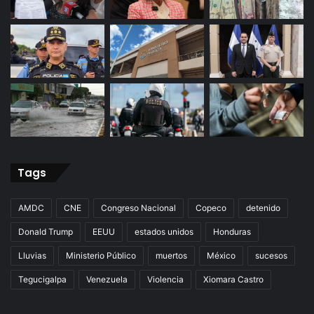
Tags
AMDC
CNE
Congreso Nacional
Copeco
detenido
Donald Trump
EEUU
estados unidos
Honduras
Lluvias
Ministerio Público
muertos
México
sucesos
Tegucigalpa
Venezuela
Violencia
Xiomara Castro