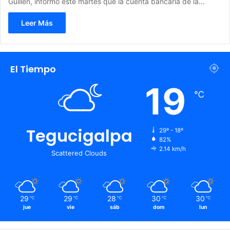
Guillén, informó este martes que la cuenta bancaria de la…
Leer Más
El Tiempo
19
℃
Tegucigalpa
29º - 18º
82%
2.14 km/h
Scattered Clouds
29
29
28
30
30
℃
℃
℃
℃
℃
jue
vie
sáb
dom
lun