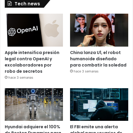
Tech news
Apple intensifica presión
China lanza U1, el robot
legal contra OpenAI y
humanoide diseñado
excolaboradores por
para combatir la soledad
robo de secretos
hace 3 semanas
hace 3 semanas
Hyundai adquiere el 100%
El FBI emite una alerta
de Boston Dynamics para
global para usuarios de