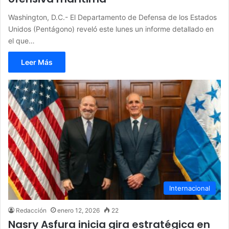
Washington, D.C.- El Departamento de Defensa de los Estados
Unidos (Pentágono) reveló este lunes un informe detallado en
el que…
Leer Más
Internacional
Redacción
enero 12, 2026
22
Nasry Asfura inicia gira estratégica en