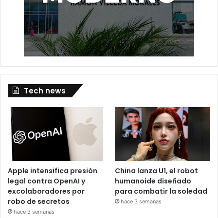
Tech news
Apple intensifica presión
China lanza U1, el robot
legal contra OpenAI y
humanoide diseñado
excolaboradores por
para combatir la soledad
robo de secretos
hace 3 semanas
hace 3 semanas