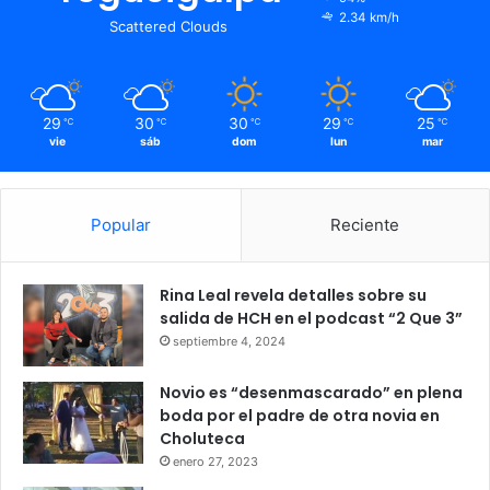
2.34 km/h
Scattered Clouds
29
30
30
29
25
℃
℃
℃
℃
℃
vie
sáb
dom
lun
mar
Popular
Reciente
Rina Leal revela detalles sobre su
salida de HCH en el podcast “2 Que 3”
septiembre 4, 2024
Novio es “desenmascarado” en plena
boda por el padre de otra novia en
Choluteca
enero 27, 2023