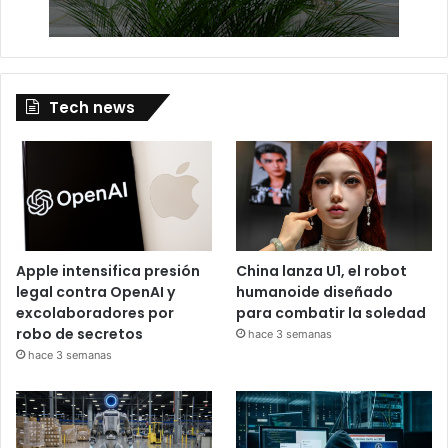
Tech news
Apple intensifica presión
China lanza U1, el robot
legal contra OpenAI y
humanoide diseñado
excolaboradores por
para combatir la soledad
robo de secretos
hace 3 semanas
hace 3 semanas