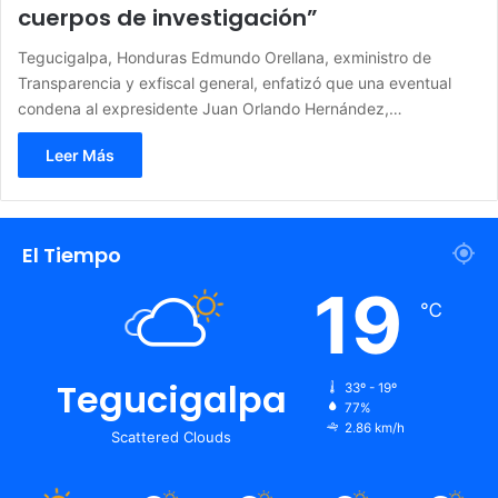
cuerpos de investigación”
Tegucigalpa, Honduras Edmundo Orellana, exministro de
Transparencia y exfiscal general, enfatizó que una eventual
condena al expresidente Juan Orlando Hernández,…
Leer Más
El Tiempo
19
℃
Tegucigalpa
33º - 19º
77%
2.86 km/h
Scattered Clouds