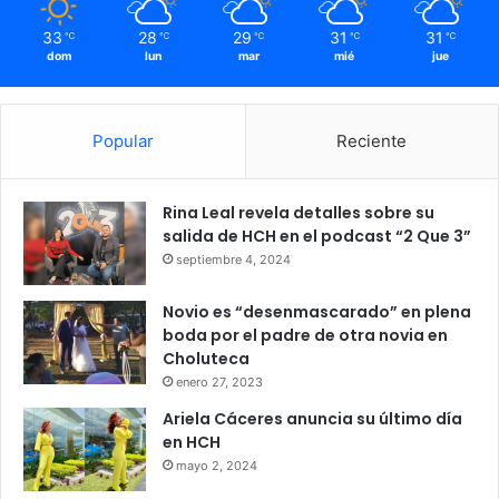
33
28
29
31
31
℃
℃
℃
℃
℃
dom
lun
mar
mié
jue
Popular
Reciente
Rina Leal revela detalles sobre su
salida de HCH en el podcast “2 Que 3”
septiembre 4, 2024
Novio es “desenmascarado” en plena
boda por el padre de otra novia en
Choluteca
enero 27, 2023
Ariela Cáceres anuncia su último día
en HCH
mayo 2, 2024