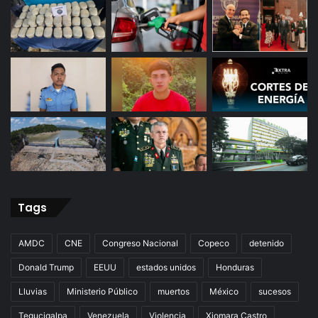
Tags
AMDC
CNE
Congreso Nacional
Copeco
detenido
Donald Trump
EEUU
estados unidos
Honduras
Lluvias
Ministerio Público
muertos
México
sucesos
Tegucigalpa
Venezuela
Violencia
Xiomara Castro