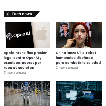
Tech news
Apple intensifica presión
China lanza U1, el robot
legal contra OpenAI y
humanoide diseñado
excolaboradores por
para combatir la soledad
robo de secretos
hace 3 semanas
hace 3 semanas