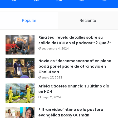
vie
sáb
dom
lun
mar
Popular
Reciente
Rina Leal revela detalles sobre su
salida de HCH en el podcast “2 Que 3”
septiembre 4, 2024
Novio es “desenmascarado” en plena
boda por el padre de otra novia en
Choluteca
enero 27, 2023
Ariela Cáceres anuncia su último día
en HCH
mayo 2, 2024
Filtran vídeo íntimo de la pastora
evangélica Rossy Guzmán