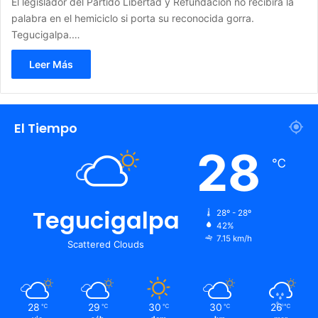
El legislador del Partido Libertad y Refundación no recibirá la
palabra en el hemiciclo si porta su reconocida gorra.
Tegucigalpa.…
Leer Más
El Tiempo
28
℃
Tegucigalpa
28º - 28º
42%
7.15 km/h
Scattered Clouds
28
29
30
30
26
℃
℃
℃
℃
℃