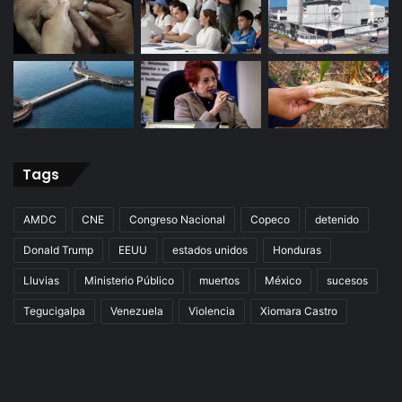
Tags
AMDC
CNE
Congreso Nacional
Copeco
detenido
Donald Trump
EEUU
estados unidos
Honduras
Lluvias
Ministerio Público
muertos
México
sucesos
Tegucigalpa
Venezuela
Violencia
Xiomara Castro