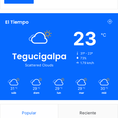
El Tiempo
23
℃
Tegucigalpa
31º - 23º
73%
1.79 km/h
Scattered Clouds
31
29
29
29
30
℃
℃
℃
℃
℃
sáb
dom
lun
mar
mié
Popular
Reciente