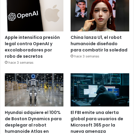
Apple intensifica presión
China lanza U1, el robot
legal contra OpenAI y
humanoide diseñado
excolaboradores por
para combatir la soledad
robo de secretos
hace 3 semanas
hace 3 semanas
Hyundai adquiere el 100%
El FBI emite una alerta
de Boston Dynamics para
global para usuarios de
desplegar al robot
Microsoft 365 por la
humanoide Atlas en
nueva amenaza