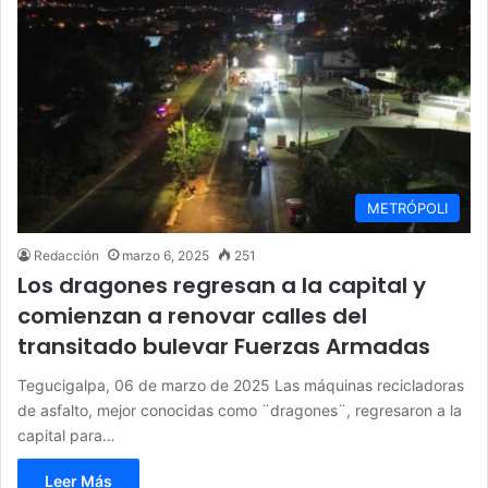
METRÓPOLI
Redacción
marzo 6, 2025
251
Los dragones regresan a la capital y
comienzan a renovar calles del
transitado bulevar Fuerzas Armadas
Tegucigalpa, 06 de marzo de 2025 Las máquinas recicladoras
de asfalto, mejor conocidas como ¨dragones¨, regresaron a la
capital para…
Leer Más