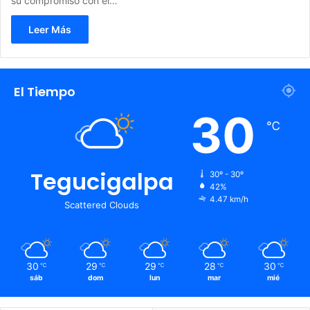
su compromiso con el…
Leer Más
El Tiempo
30
℃
Tegucigalpa
30º - 30º
42%
4.47 km/h
Scattered Clouds
30
29
29
28
30
℃
℃
℃
℃
℃
sáb
dom
lun
mar
mié