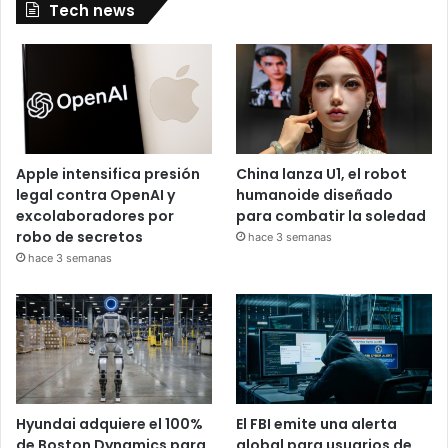
Tech news
Apple intensifica presión
China lanza U1, el robot
legal contra OpenAI y
humanoide diseñado
excolaboradores por
para combatir la soledad
robo de secretos
hace 3 semanas
hace 3 semanas
Hyundai adquiere el 100%
El FBI emite una alerta
de Boston Dynamics para
global para usuarios de