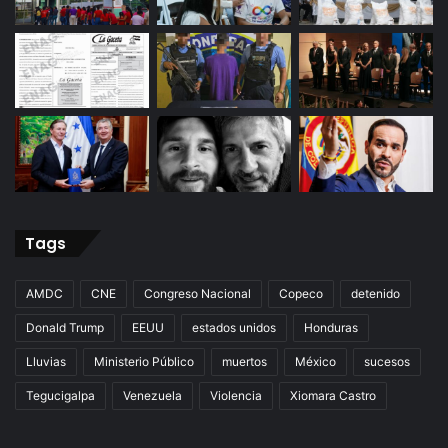
Tags
AMDC
CNE
Congreso Nacional
Copeco
detenido
Donald Trump
EEUU
estados unidos
Honduras
Lluvias
Ministerio Público
muertos
México
sucesos
Tegucigalpa
Venezuela
Violencia
Xiomara Castro