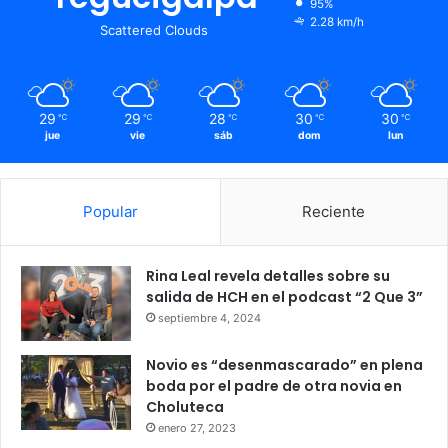
95%
2.28 km/h
Scattered Clouds
29
29
28
30
30
℃
℃
℃
℃
℃
jue
vie
sáb
dom
lun
Popular
Reciente
Rina Leal revela detalles sobre su
salida de HCH en el podcast “2 Que 3”
septiembre 4, 2024
Novio es “desenmascarado” en plena
boda por el padre de otra novia en
Choluteca
enero 27, 2023