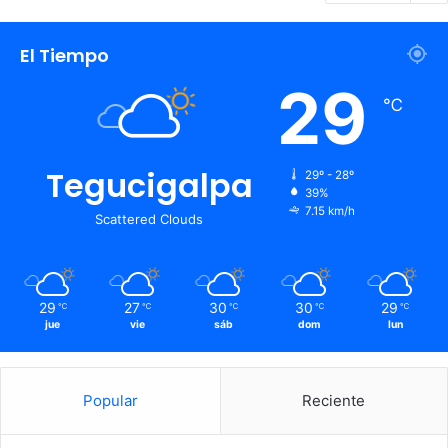
El Tiempo
29
℃
Tegucigalpa
29º - 28º
39%
7.15 km/h
Scattered Clouds
29
27
30
30
29
℃
℃
℃
℃
℃
jue
vie
sáb
dom
lun
Popular
Reciente