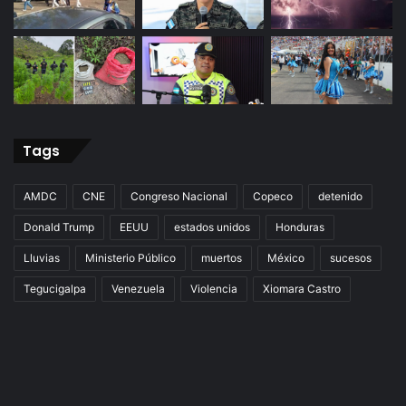
Tags
AMDC
CNE
Congreso Nacional
Copeco
detenido
Donald Trump
EEUU
estados unidos
Honduras
Lluvias
Ministerio Público
muertos
México
sucesos
Tegucigalpa
Venezuela
Violencia
Xiomara Castro