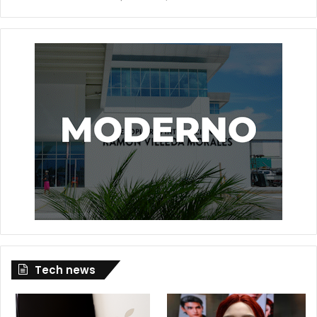
Tech news