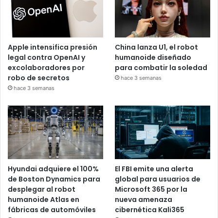
Apple intensifica presión
China lanza U1, el robot
legal contra OpenAI y
humanoide diseñado
excolaboradores por
para combatir la soledad
robo de secretos
hace 3 semanas
hace 3 semanas
Hyundai adquiere el 100%
El FBI emite una alerta
de Boston Dynamics para
global para usuarios de
desplegar al robot
Microsoft 365 por la
humanoide Atlas en
nueva amenaza
fábricas de automóviles
cibernética Kali365