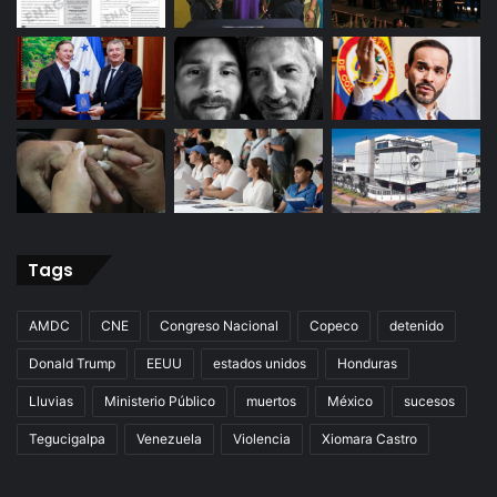
Tags
AMDC
CNE
Congreso Nacional
Copeco
detenido
Donald Trump
EEUU
estados unidos
Honduras
Lluvias
Ministerio Público
muertos
México
sucesos
Tegucigalpa
Venezuela
Violencia
Xiomara Castro