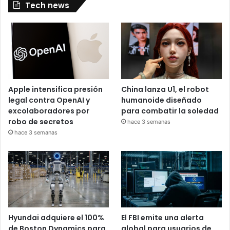
Tech news
Apple intensifica presión
China lanza U1, el robot
legal contra OpenAI y
humanoide diseñado
excolaboradores por
para combatir la soledad
robo de secretos
hace 3 semanas
hace 3 semanas
Hyundai adquiere el 100%
El FBI emite una alerta
de Boston Dynamics para
global para usuarios de