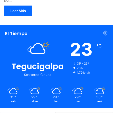
por…
Leer Más
El Tiempo
23
℃
Tegucigalpa
31º - 23º
73%
1.79 km/h
Scattered Clouds
31
29
29
29
30
℃
℃
℃
℃
℃
sáb
dom
lun
mar
mié