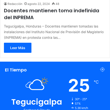
Redacción
agosto 22, 2024
48
Docentes mantienen toma indefinida
del INPREMA
Tegucigalpa, Honduras – Docentes mantienen tomadas las
instalaciones del Instituto Nacional de Previsión del Magisterio
(INPREMA) en protesta contra las…
Leer Más
El Tiempo
25
℃
Tegucigalpa
30º - 25º
57%
5.36 km/h
Scattered Clouds