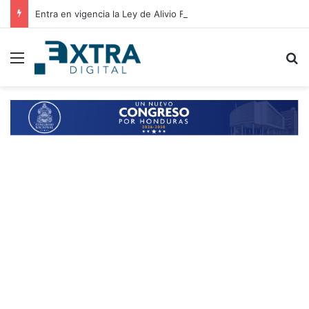
Entra en vigencia la Ley de Alivio Financiero que otorga tasas de interés del 2% anual
Menu
B