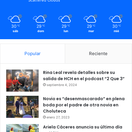
30
29
29
29
30
℃
℃
℃
℃
℃
sáb
dom
lun
mar
mié
Popular
Reciente
Rina Leal revela detalles sobre su
salida de HCH en el podcast “2 Que 3”
septiembre 4, 2024
Novio es “desenmascarado” en plena
boda por el padre de otra novia en
Choluteca
enero 27, 2023
Ariela Cáceres anuncia su último día