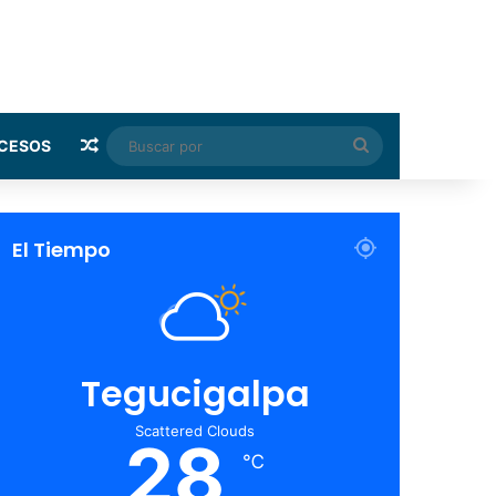
Random Article
Buscar
CESOS
por
El Tiempo
Tegucigalpa
Scattered Clouds
28
℃