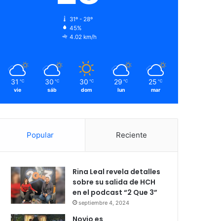
31º - 28º
45%
4.02 km/h
31
30
30
29
25
℃
℃
℃
℃
℃
vie
sáb
dom
lun
mar
Popular
Reciente
Rina Leal revela detalles
sobre su salida de HCH
en el podcast “2 Que 3”
septiembre 4, 2024
Novio es