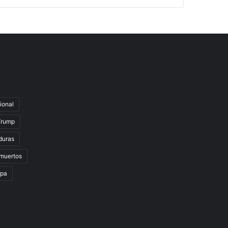
ional
Trump
duras
muertos
lpa