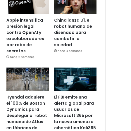
Apple intensifica
China lanza U1, el
presión legal
robot humanoide
contra OpenAI y
diseñado para
excolaboradores
combatir la
por robo de
soledad
secretos
hace 3 semanas
hace 3 semanas
Hyundai adquiere
El FBI emite una
el 100% de Boston
alerta global para
Dynamics para
usuarios de
desplegar al robot
Microsoft 365 por
humanoide Atlas
la nueva amenaza
en fábricas de
cibernética Kali365