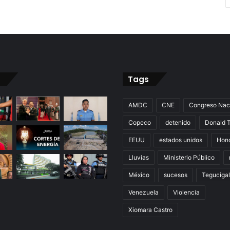
Tags
AMDC
CNE
Congreso Nac
Copeco
detenido
Donald 
EEUU
estados unidos
Hon
Lluvias
Ministerio Público
México
sucesos
Teguciga
Venezuela
Violencia
Xiomara Castro