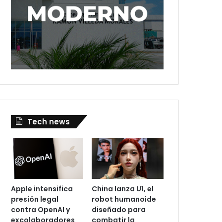
Tech news
Apple intensifica
China lanza U1, el
presión legal
robot humanoide
contra OpenAI y
diseñado para
excolaboradores
combatir la