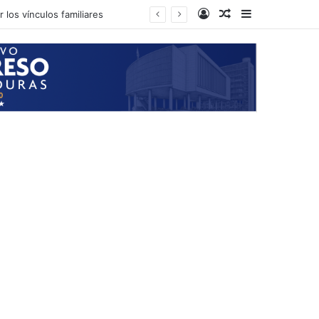
Log In
Random Article
Sidebar
 los vínculos familiares