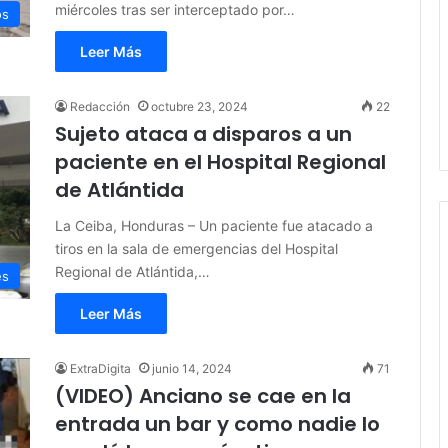
miércoles tras ser interceptado por…
os
Leer Más
Redacción
octubre 23, 2024
22
Sujeto ataca a disparos a un
paciente en el Hospital Regional
de Atlántida
La Ceiba, Honduras – Un paciente fue atacado a
tiros en la sala de emergencias del Hospital
Regional de Atlántida,…
es
Leer Más
ExtraDigita
junio 14, 2024
71
(VIDEO) Anciano se cae en la
entrada un bar y como nadie lo