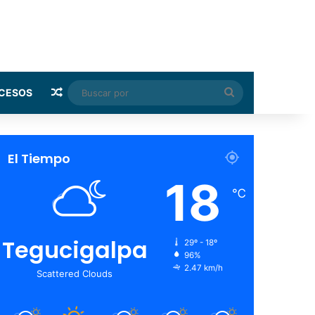
Random Article
Buscar
CESOS
por
El Tiempo
18
℃
Tegucigalpa
29º - 18º
96%
2.47 km/h
Scattered Clouds