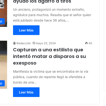
ayudó los agarró a tiros
Un anciano, protagonizó un momento extraño,
agridulce para muchos. Resulta que el señor quien
está jubilado desde hace 36 años,…
al
Leer Más
Redacción
mayo 23, 2024
40
Capturan a una estilista que
intentó matar a disparos a su
exesposo
Manifiesta la víctima que se encontraba en la vía
pública, cuando de repente llegó la ofendida a
bordo de una…
al
Leer Más