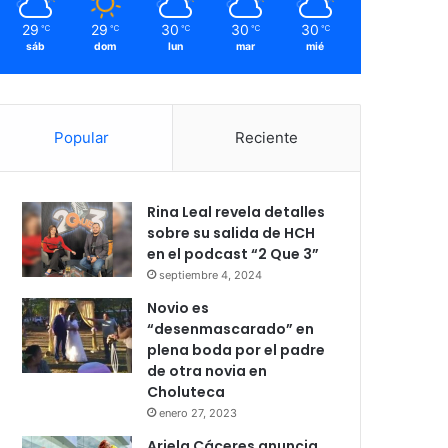
29
29
30
30
30
℃
℃
℃
℃
℃
sáb
dom
lun
mar
mié
Popular
Reciente
Rina Leal revela detalles
sobre su salida de HCH
en el podcast “2 Que 3”
septiembre 4, 2024
Novio es
“desenmascarado” en
plena boda por el padre
de otra novia en
Choluteca
enero 27, 2023
Ariela Cáceres anuncia