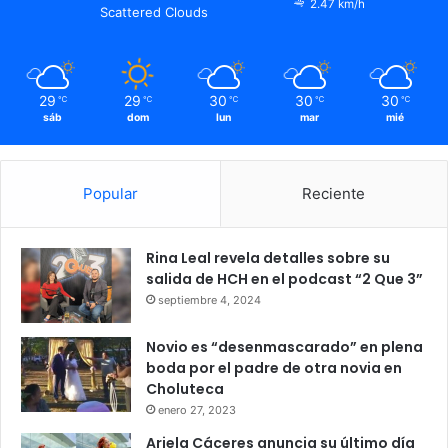
2.47 km/h
Scattered Clouds
29
29
30
30
30
℃
℃
℃
℃
℃
sáb
dom
lun
mar
mié
Popular
Reciente
Rina Leal revela detalles sobre su
salida de HCH en el podcast “2 Que 3”
septiembre 4, 2024
Novio es “desenmascarado” en plena
boda por el padre de otra novia en
Choluteca
enero 27, 2023
Ariela Cáceres anuncia su último día