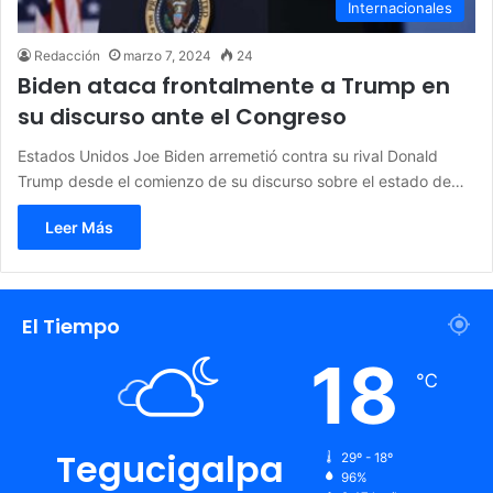
Internacionales
Redacción
marzo 7, 2024
24
Biden ataca frontalmente a Trump en
su discurso ante el Congreso
Estados Unidos Joe Biden arremetió contra su rival Donald
Trump desde el comienzo de su discurso sobre el estado de…
Leer Más
El Tiempo
18
℃
Tegucigalpa
29º - 18º
96%