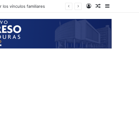
Log In
Random Article
Sidebar
 los vínculos familiares