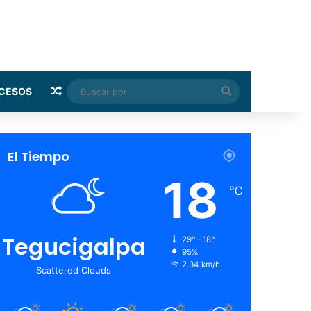
Random Article
Buscar
CESOS
por
El Tiempo
18
℃
Tegucigalpa
29º - 18º
95%
2.34 km/h
Scattered Clouds