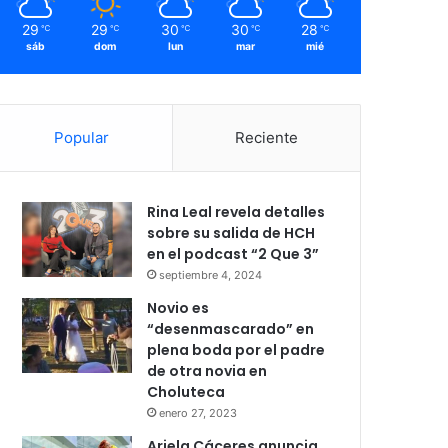
29
29
30
30
28
℃
℃
℃
℃
℃
sáb
dom
lun
mar
mié
Popular
Reciente
Rina Leal revela detalles
sobre su salida de HCH
en el podcast “2 Que 3”
septiembre 4, 2024
Novio es
“desenmascarado” en
plena boda por el padre
de otra novia en
Choluteca
enero 27, 2023
Ariela Cáceres anuncia