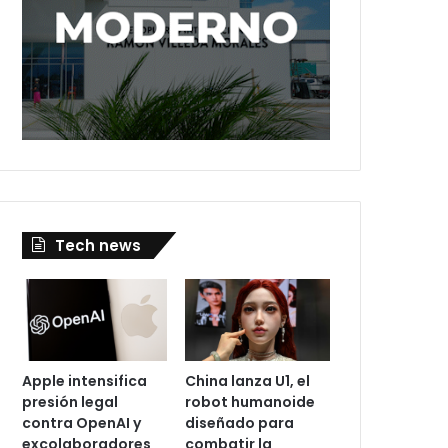
Tech news
Apple intensifica
China lanza U1, el
presión legal
robot humanoide
contra OpenAI y
diseñado para
excolaboradores
combatir la