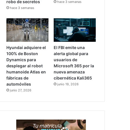
robo de secretos
hace 3 semanas
hace 3 semanas
Hyundai adquiere el
El FBI emite una
100% de Boston
alerta global para
Dynamics para
usuarios de
desplegar al robot
Microsoft 365 por la
humanoide Atlas en
nueva amenaza
fábricas de
cibernética Kali365
automóviles
junio 19, 2026
junio 27, 2026