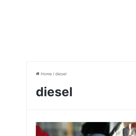
Home
/
diesel
diesel