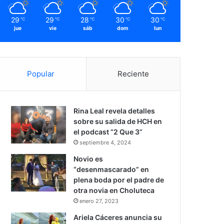
29
29
28
30
30
℃
℃
℃
℃
℃
jue
vie
sáb
dom
lun
Popular
Reciente
Rina Leal revela detalles
sobre su salida de HCH en
el podcast “2 Que 3”
septiembre 4, 2024
Novio es
“desenmascarado” en
plena boda por el padre de
otra novia en Choluteca
enero 27, 2023
Ariela Cáceres anuncia su