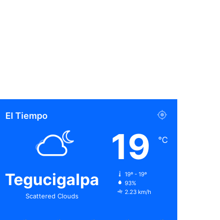
El Tiempo
19
℃
Tegucigalpa
19º - 19º
93%
2.23 km/h
Scattered Clouds