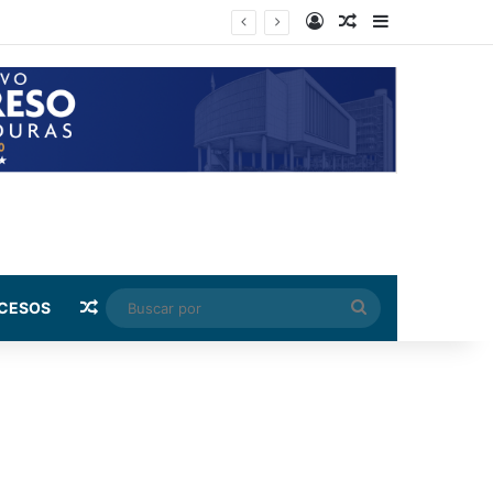
Log In
Random Article
Sidebar
Random Article
Buscar
CESOS
por