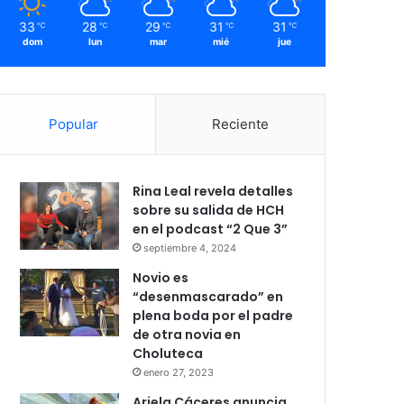
33
28
29
31
31
℃
℃
℃
℃
℃
dom
lun
mar
mié
jue
Popular
Reciente
Rina Leal revela detalles
sobre su salida de HCH
en el podcast “2 Que 3”
septiembre 4, 2024
Novio es
“desenmascarado” en
plena boda por el padre
de otra novia en
Choluteca
enero 27, 2023
Ariela Cáceres anuncia