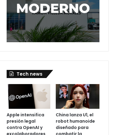
Tech news
Apple intensifica
China lanza U1, el
presión legal
robot humanoide
contra OpenAI y
diseñado para
excolaboradores
combatir la