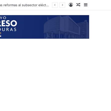
Log In
Random Article
Sidebar
Presidente del CN anuncia que el próximo martes podría iniciarse la aprobación de las reformas al subsector eléctrico