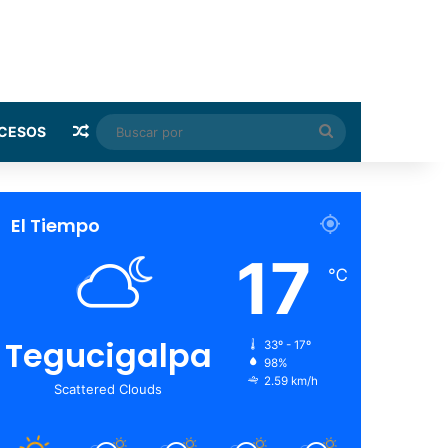
Random Article
Buscar
CESOS
por
El Tiempo
17
℃
Tegucigalpa
33º - 17º
98%
2.59 km/h
Scattered Clouds