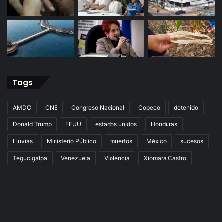
Tags
AMDC
CNE
Congreso Nacional
Copeco
detenido
Donald Trump
EEUU
estados unidos
Honduras
Lluvias
Ministerio Público
muertos
México
sucesos
Tegucigalpa
Venezuela
Violencia
Xiomara Castro