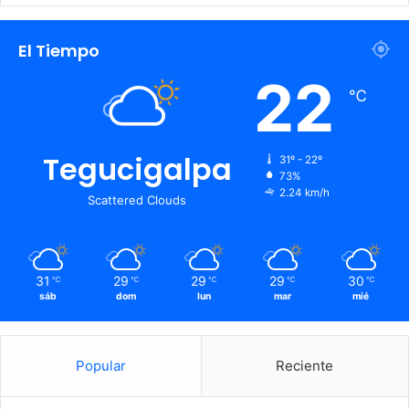
El Tiempo
22
℃
Tegucigalpa
31º - 22º
73%
2.24 km/h
Scattered Clouds
31
29
29
29
30
℃
℃
℃
℃
℃
sáb
dom
lun
mar
mié
Popular
Reciente