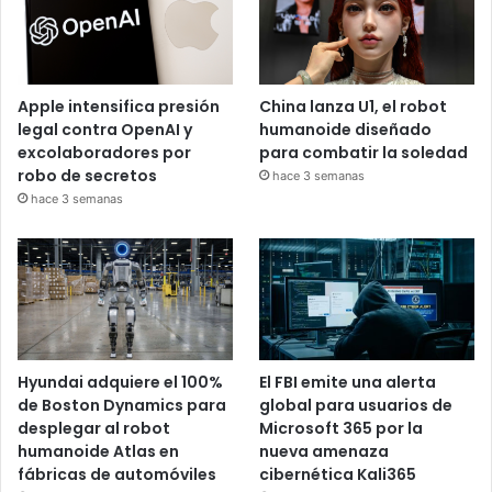
Apple intensifica presión
China lanza U1, el robot
legal contra OpenAI y
humanoide diseñado
excolaboradores por
para combatir la soledad
robo de secretos
hace 3 semanas
hace 3 semanas
Hyundai adquiere el 100%
El FBI emite una alerta
de Boston Dynamics para
global para usuarios de
desplegar al robot
Microsoft 365 por la
humanoide Atlas en
nueva amenaza
fábricas de automóviles
cibernética Kali365