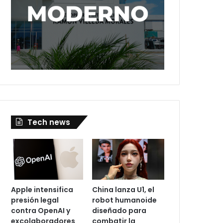
Tech news
Apple intensifica
China lanza U1, el
presión legal
robot humanoide
contra OpenAI y
diseñado para
excolaboradores
combatir la