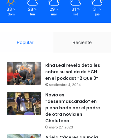
33
28
29
31
31
℃
℃
℃
℃
℃
dom
lun
mar
mié
jue
Popular
Reciente
Rina Leal revela detalles
sobre su salida de HCH
en el podcast “2 Que 3”
septiembre 4, 2024
Novio es
“desenmascarado” en
plena boda por el padre
de otra novia en
Choluteca
enero 27, 2023
Ariela Cáceres anuncia