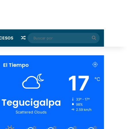
Random Article
Buscar
CESOS
por
El Tiempo
17
℃
Tegucigalpa
33º - 17º
98%
2.59 km/h
Scattered Clouds