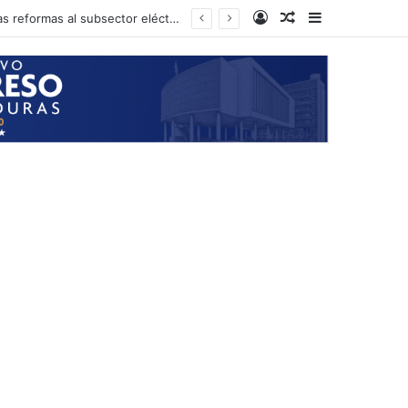
Log In
Random Article
Sidebar
Presidente del CN anuncia que el próximo martes podría iniciarse la aprobación de las reformas al subsector eléctrico