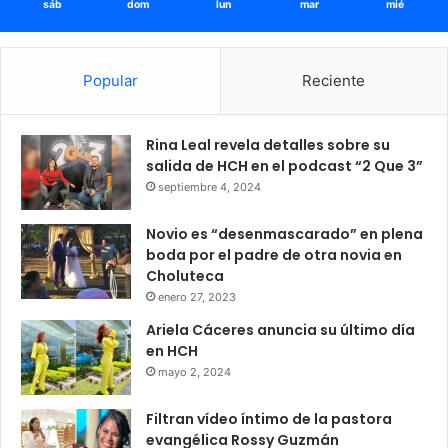
sáb
dom
lun
mar
mié
Popular
Reciente
Rina Leal revela detalles sobre su
salida de HCH en el podcast “2 Que 3”
septiembre 4, 2024
Novio es “desenmascarado” en plena
boda por el padre de otra novia en
Choluteca
enero 27, 2023
Ariela Cáceres anuncia su último día
en HCH
mayo 2, 2024
Filtran vídeo íntimo de la pastora
evangélica Rossy Guzmán