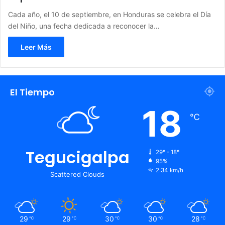
Cada año, el 10 de septiembre, en Honduras se celebra el Día
del Niño, una fecha dedicada a reconocer la…
Leer Más
El Tiempo
18
℃
Tegucigalpa
29º - 18º
95%
2.34 km/h
Scattered Clouds
29
29
30
30
28
℃
℃
℃
℃
℃