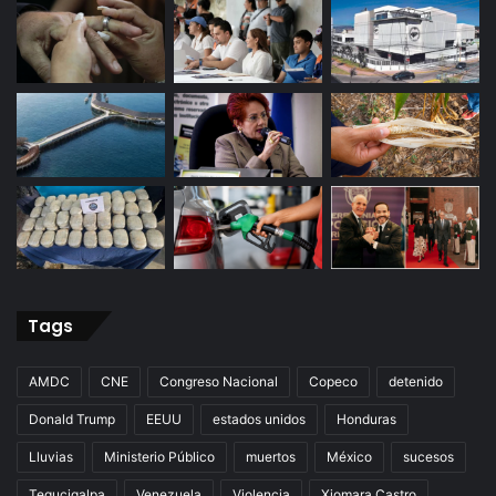
Tags
AMDC
CNE
Congreso Nacional
Copeco
detenido
Donald Trump
EEUU
estados unidos
Honduras
Lluvias
Ministerio Público
muertos
México
sucesos
Tegucigalpa
Venezuela
Violencia
Xiomara Castro