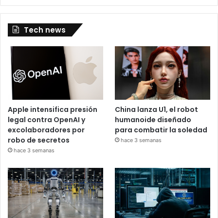
Tech news
Apple intensifica presión
China lanza U1, el robot
legal contra OpenAI y
humanoide diseñado
excolaboradores por
para combatir la soledad
robo de secretos
hace 3 semanas
hace 3 semanas