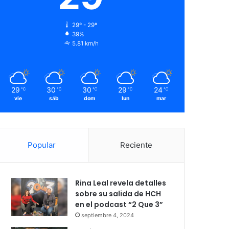
29º - 29º
39%
5.81 km/h
29
30
30
29
24
℃
℃
℃
℃
℃
vie
sáb
dom
lun
mar
Popular
Reciente
Rina Leal revela detalles
sobre su salida de HCH
en el podcast “2 Que 3”
septiembre 4, 2024