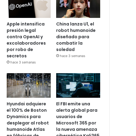
Apple intensifica
China lanza U1, el
presión legal
robot humanoide
contra OpenAI y
diseñado para
excolaboradores
combatir la
por robo de
soledad
secretos
hace 3 semanas
hace 3 semanas
Hyundai adquiere
El FBI emite una
el 100% de Boston
alerta global para
Dynamics para
usuarios de
desplegar al robot
Microsoft 365 por
humanoide Atlas
la nueva amenaza
en fábricas de
cibernética Kali365