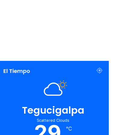
El Tiempo
Tegucigalpa
Scattered Clouds
29
℃