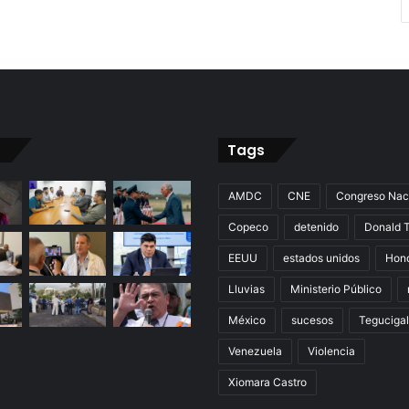
Tags
AMDC
CNE
Congreso Nac
Copeco
detenido
Donald 
EEUU
estados unidos
Hon
Lluvias
Ministerio Público
México
sucesos
Teguciga
Venezuela
Violencia
Xiomara Castro