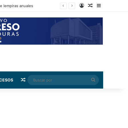
Log In
Random Article
Sidebar
de lempiras anuales
Random Article
Buscar
CESOS
por