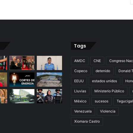
Tags
AMDC
CNE
Congreso Nac
Copeco
detenido
Donald 
EEUU
estados unidos
Hon
Lluvias
Ministerio Público
México
sucesos
Teguciga
Venezuela
Violencia
Xiomara Castro