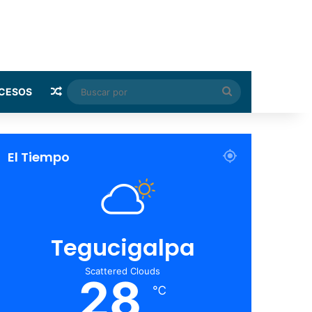
Random Article
Buscar
CESOS
por
El Tiempo
Tegucigalpa
Scattered Clouds
28
℃