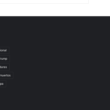
ional
Trump
duras
muertos
lpa