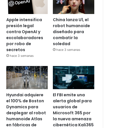
Apple intensifica
China lanza U1, el
presión legal
robot humanoide
contra OpenAI y
diseñado para
excolaboradores
combatir la
por robo de
soledad
secretos
hace 3 semanas
hace 3 semanas
Hyundai adquiere
El FBI emite una
el 100% de Boston
alerta global para
Dynamics para
usuarios de
desplegar al robot
Microsoft 365 por
humanoide Atlas
la nueva amenaza
en fábricas de
cibernética Kali365