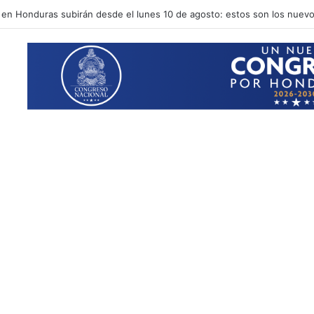
y Abelardo de la Espriella fortalecen relaciones entre Honduras y Colom