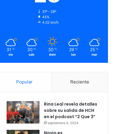
31º - 28º
45%
4.02 km/h
31
30
30
29
25
℃
℃
℃
℃
℃
vie
sáb
dom
lun
mar
Popular
Reciente
Rina Leal revela detalles
sobre su salida de HCH
en el podcast “2 Que 3”
septiembre 4, 2024
Novio es