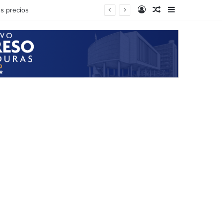
Log In
Random Article
Sidebar
bia