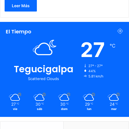
Leer Más
El Tiempo
27
℃
Tegucigalpa
27º - 27º
44%
5.81 km/h
Scattered Clouds
27
30
30
29
24
℃
℃
℃
℃
℃
vie
sáb
dom
lun
mar