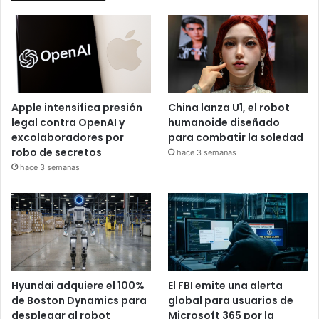
Apple intensifica presión
China lanza U1, el robot
legal contra OpenAI y
humanoide diseñado
excolaboradores por
para combatir la soledad
robo de secretos
hace 3 semanas
hace 3 semanas
Hyundai adquiere el 100%
El FBI emite una alerta
de Boston Dynamics para
global para usuarios de
desplegar al robot
Microsoft 365 por la