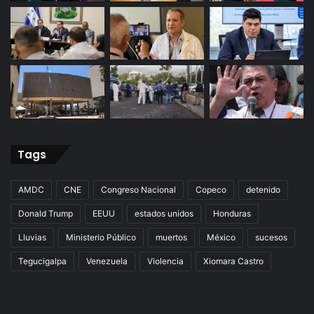
Tags
AMDC
CNE
Congreso Nacional
Copeco
detenido
Donald Trump
EEUU
estados unidos
Honduras
Lluvias
Ministerio Público
muertos
México
sucesos
Tegucigalpa
Venezuela
Violencia
Xiomara Castro