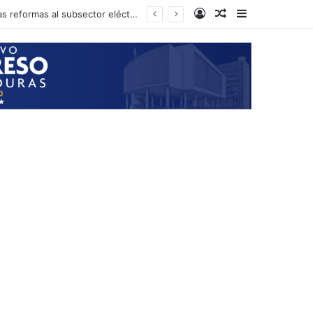
Log In
Random Article
Sidebar
Presidente del CN anuncia que el próximo martes podría iniciarse la aprobación de las reformas al subsector eléctrico