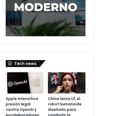
Tech news
Apple intensifica
China lanza U1, el
presión legal
robot humanoide
contra OpenAI y
diseñado para
excolaboradores
combatir la