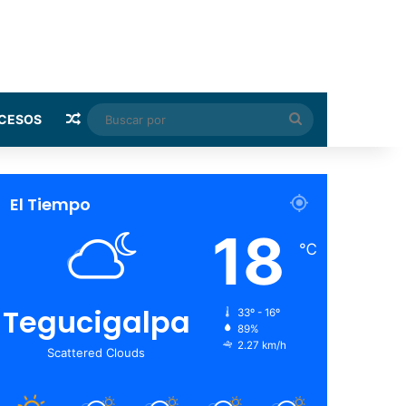
Random Article
Buscar
CESOS
por
El Tiempo
18
℃
Tegucigalpa
33º - 16º
89%
2.27 km/h
Scattered Clouds