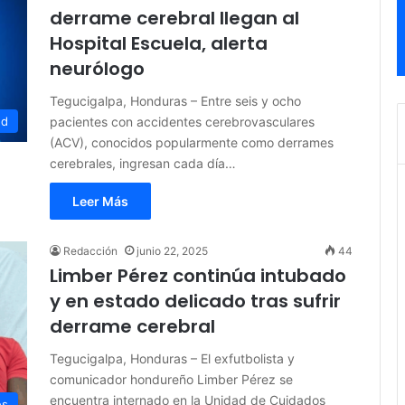
derrame cerebral llegan al
Hospital Escuela, alerta
neurólogo
Tegucigalpa, Honduras – Entre seis y ocho
pacientes con accidentes cerebrovasculares
ud
(ACV), conocidos popularmente como derrames
cerebrales, ingresan cada día…
Leer Más
Redacción
junio 22, 2025
44
Limber Pérez continúa intubado
y en estado delicado tras sufrir
derrame cerebral
Tegucigalpa, Honduras – El exfutbolista y
comunicador hondureño Limber Pérez se
encuentra internado en la Unidad de Cuidados
es