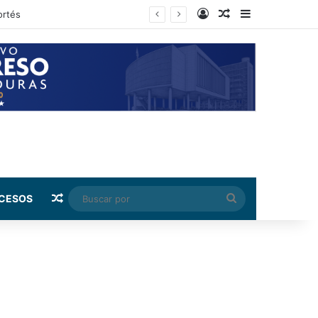
Log In
Random Article
Sidebar
rnández
Random Article
Buscar
CESOS
por