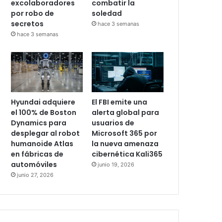
excolaboradores
combatir la
por robo de
soledad
secretos
hace 3 semanas
hace 3 semanas
Hyundai adquiere
El FBI emite una
el 100% de Boston
alerta global para
Dynamics para
usuarios de
desplegar al robot
Microsoft 365 por
humanoide Atlas
la nueva amenaza
en fábricas de
cibernética Kali365
automóviles
junio 19, 2026
junio 27, 2026