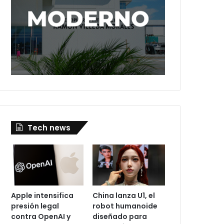
Tech news
Apple intensifica
China lanza U1, el
presión legal
robot humanoide
contra OpenAI y
diseñado para