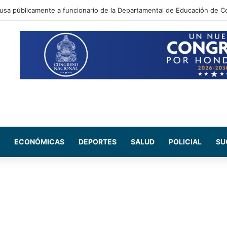
ada Maribel Espinoza arremete contra el expresidente Juan Orlando He
ECONÓMICAS
DEPORTES
SALUD
POLICIAL
SU