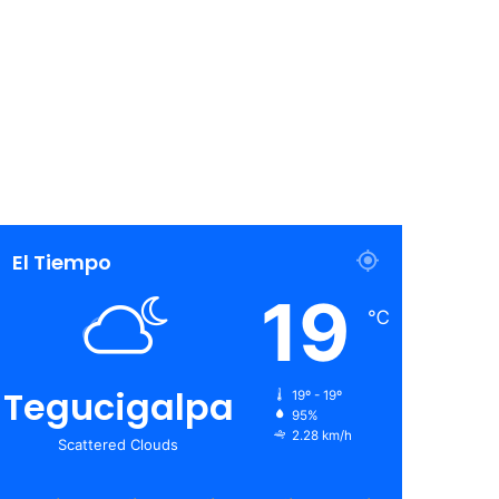
El Tiempo
19
℃
Tegucigalpa
19º - 19º
95%
2.28 km/h
Scattered Clouds