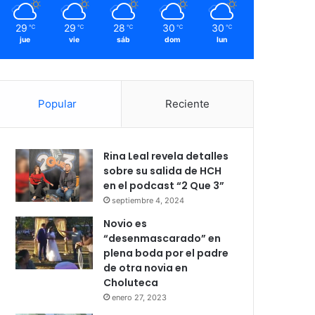
29
29
28
30
30
℃
℃
℃
℃
℃
jue
vie
sáb
dom
lun
Popular
Reciente
Rina Leal revela detalles
sobre su salida de HCH
en el podcast “2 Que 3”
septiembre 4, 2024
Novio es
“desenmascarado” en
plena boda por el padre
de otra novia en
Choluteca
enero 27, 2023