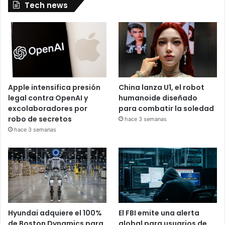
Tech news
Apple intensifica presión
China lanza U1, el robot
legal contra OpenAI y
humanoide diseñado
excolaboradores por
para combatir la soledad
robo de secretos
hace 3 semanas
hace 3 semanas
Hyundai adquiere el 100%
El FBI emite una alerta
de Boston Dynamics para
global para usuarios de