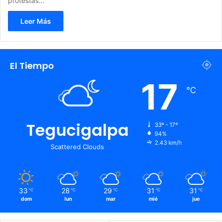
protestas…
Leer Más
El Tiempo
17
℃
Tegucigalpa
33º - 17º
94%
2.43 km/h
Scattered Clouds
33
28
29
31
31
℃
℃
℃
℃
℃
dom
lun
mar
mié
jue