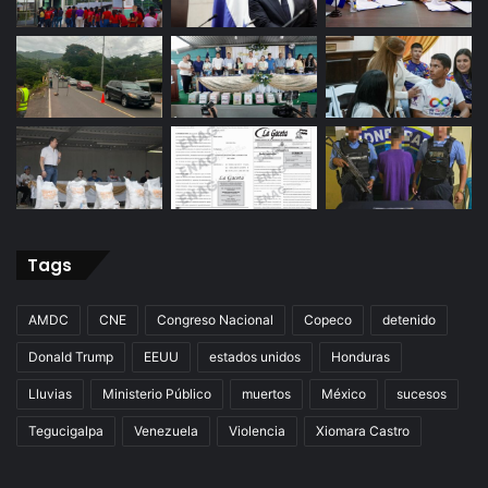
Tags
AMDC
CNE
Congreso Nacional
Copeco
detenido
Donald Trump
EEUU
estados unidos
Honduras
Lluvias
Ministerio Público
muertos
México
sucesos
Tegucigalpa
Venezuela
Violencia
Xiomara Castro