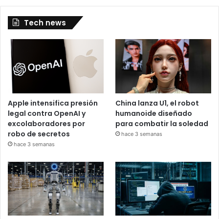
Tech news
Apple intensifica presión
China lanza U1, el robot
legal contra OpenAI y
humanoide diseñado
excolaboradores por
para combatir la soledad
robo de secretos
hace 3 semanas
hace 3 semanas