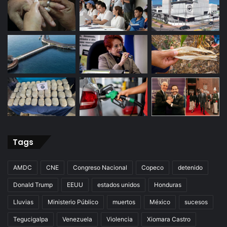
Tags
AMDC
CNE
Congreso Nacional
Copeco
detenido
Donald Trump
EEUU
estados unidos
Honduras
Lluvias
Ministerio Público
muertos
México
sucesos
Tegucigalpa
Venezuela
Violencia
Xiomara Castro