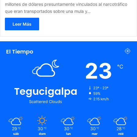
millones de dólares presuntamente vinculados al narcotráfico
que eran transportados sobre una mula y…
Leer Más
El Tiempo
23
℃
Tegucigalpa
23º - 23º
59%
2.15 km/h
Scattered Clouds
29
30
30
30
28
℃
℃
℃
℃
℃
sáb
dom
lun
mar
mié