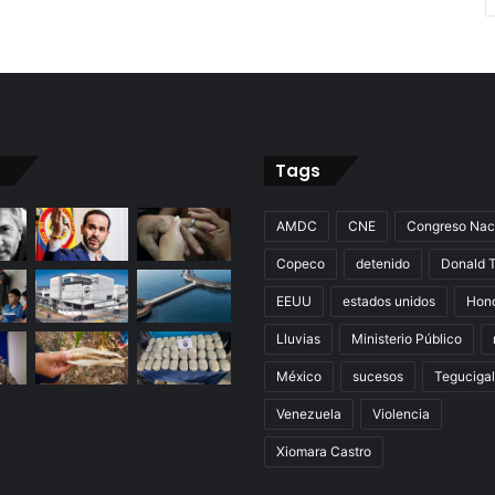
Tags
AMDC
CNE
Congreso Nac
Copeco
detenido
Donald 
EEUU
estados unidos
Hon
Lluvias
Ministerio Público
México
sucesos
Teguciga
Venezuela
Violencia
Xiomara Castro