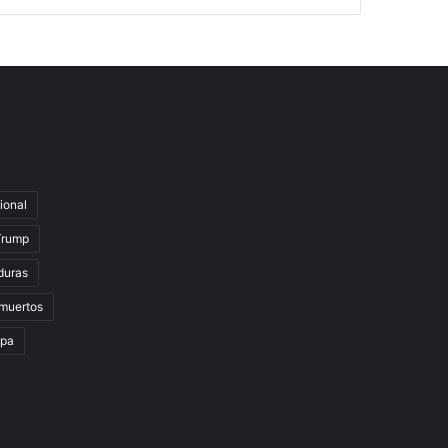
ional
Trump
duras
muertos
lpa