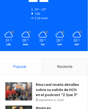
31º - 22º
73%
2.24 km/h
31
29
29
29
30
℃
℃
℃
℃
℃
sáb
dom
lun
mar
mié
Popular
Reciente
Rina Leal revela detalles
sobre su salida de HCH
en el podcast “2 Que 3”
septiembre 4, 2024
Novio es