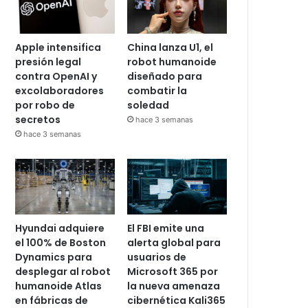
Apple intensifica
China lanza U1, el
presión legal
robot humanoide
contra OpenAI y
diseñado para
excolaboradores
combatir la
por robo de
soledad
secretos
hace 3 semanas
hace 3 semanas
Hyundai adquiere
El FBI emite una
el 100% de Boston
alerta global para
Dynamics para
usuarios de
desplegar al robot
Microsoft 365 por
humanoide Atlas
la nueva amenaza
en fábricas de
cibernética Kali365