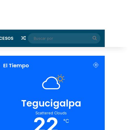
Random Article
Buscar
CESOS
por
El Tiempo
Tegucigalpa
Scattered Clouds
22
℃