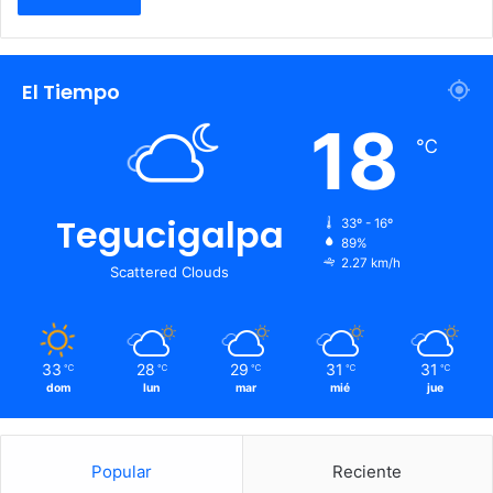
El Tiempo
18
℃
Tegucigalpa
33º - 16º
89%
2.27 km/h
Scattered Clouds
33
28
29
31
31
℃
℃
℃
℃
℃
dom
lun
mar
mié
jue
Popular
Reciente