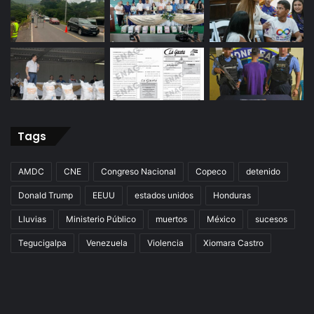
Tags
AMDC
CNE
Congreso Nacional
Copeco
detenido
Donald Trump
EEUU
estados unidos
Honduras
Lluvias
Ministerio Público
muertos
México
sucesos
Tegucigalpa
Venezuela
Violencia
Xiomara Castro