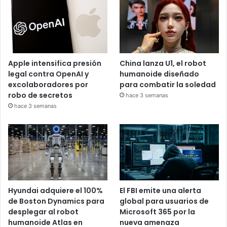
Apple intensifica presión
China lanza U1, el robot
legal contra OpenAI y
humanoide diseñado
excolaboradores por
para combatir la soledad
robo de secretos
hace 3 semanas
hace 3 semanas
Hyundai adquiere el 100%
El FBI emite una alerta
de Boston Dynamics para
global para usuarios de
desplegar al robot
Microsoft 365 por la
humanoide Atlas en
nueva amenaza