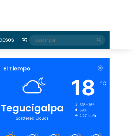
Random Article
Buscar
CESOS
por
El Tiempo
18
℃
Tegucigalpa
33º - 16º
89%
2.27 km/h
Scattered Clouds