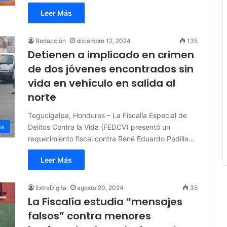
Leer Más
Redacción
diciembre 12, 2024
135
Detienen a implicado en crimen
de dos jóvenes encontrados sin
vida en vehículo en salida al
norte
Tegucigalpa, Honduras – La Fiscalía Especial de
Delitos Contra la Vida (FEDCV) presentó un
es
requerimiento fiscal contra René Eduardo Padilla…
Leer Más
ExtraDigita
agosto 20, 2024
35
La Fiscalía estudia “mensajes
falsos” contra menores