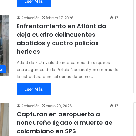
Leer Más
Redacción
febrero 17, 2026
17
Enfrentamiento en Atlántida
deja cuatro delincuentes
abatidos y cuatro policías
heridos
Atlántida.- Un violento intercambio de disparos
entre agentes de la Policía Nacional y miembros de
al
la estructura criminal conocida como…
Leer Más
Redacción
enero 20, 2026
17
Capturan en aeropuerto a
hondureño ligado a muerte de
colombiano en SPS