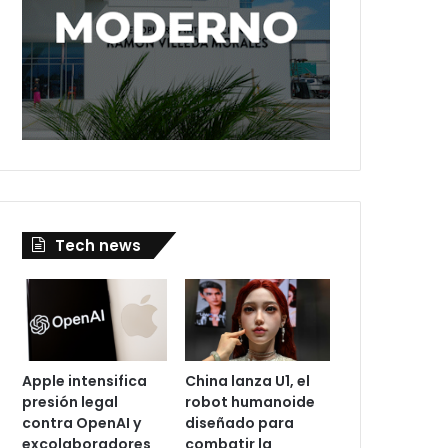
Tech news
Apple intensifica
China lanza U1, el
presión legal
robot humanoide
contra OpenAI y
diseñado para
excolaboradores
combatir la