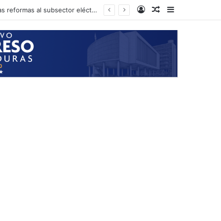
Log In
Random Article
Sidebar
fortalecimiento tributario