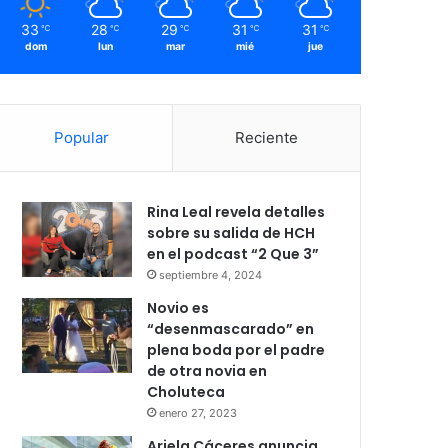
33
28
29
31
31
℃
℃
℃
℃
℃
dom
lun
mar
mié
jue
Popular
Reciente
Rina Leal revela detalles
sobre su salida de HCH
en el podcast “2 Que 3”
septiembre 4, 2024
Novio es
“desenmascarado” en
plena boda por el padre
de otra novia en
Choluteca
enero 27, 2023
Ariela Cáceres anuncia