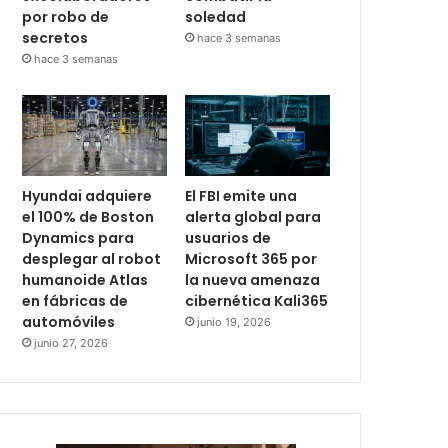
por robo de
soledad
secretos
hace 3 semanas
hace 3 semanas
Hyundai adquiere
El FBI emite una
el 100% de Boston
alerta global para
Dynamics para
usuarios de
desplegar al robot
Microsoft 365 por
humanoide Atlas
la nueva amenaza
en fábricas de
cibernética Kali365
automóviles
junio 19, 2026
junio 27, 2026