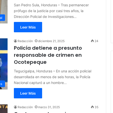
San Pedro Sula, Honduras – Tras permanecer
prófugo de la justicia por casi tres años, la
Dirección Policial de Investigaciones…
al
Leer Más
Redacción
diciembre 21, 2025
24
Policía detiene a presunto
responsable de crimen en
Ocotepeque
Tegucigalpa, Honduras – En una acción policial
desarrollada en menos de seis horas, la Policía
Nacional capturó a un hombre…
es
Leer Más
Redacción
marzo 31, 2025
35