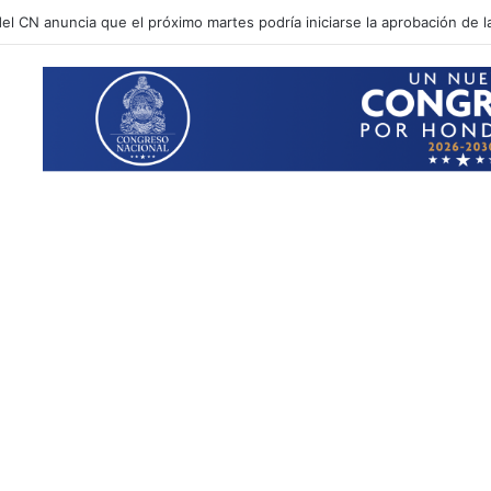
C firman convenio de cooperación para el intercambio de información y 