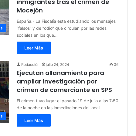
inmigrantes tras el crimen de
Mocejón
España.- La Fiscalía está estudiando los mensajes
“falsos” y de “odio” que circulan por las redes
es
sociales en los que…
Leer Más
Redacción
julio 24, 2024
36
Ejecutan allanamiento para
ampliar investigación por
crimen de comerciante en SPS
El crimen tuvo lugar el pasado 19 de julio a las 7:50
de la noche en las inmediaciones del local…
es
Leer Más