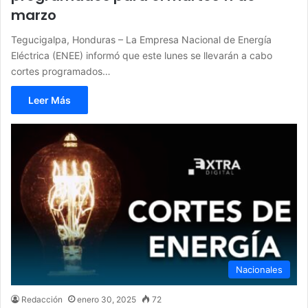
marzo
Tegucigalpa, Honduras – La Empresa Nacional de Energía
Eléctrica (ENEE) informó que este lunes se llevarán a cabo
cortes programados…
Leer Más
Nacionales
Redacción
enero 30, 2025
72