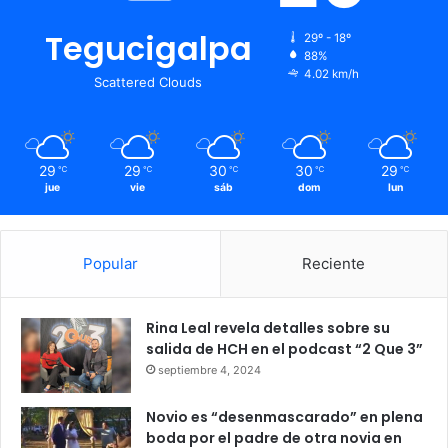
Tegucigalpa
29º - 18º
88%
4.02 km/h
Scattered Clouds
29
29
30
30
29
℃
℃
℃
℃
℃
jue
vie
sáb
dom
lun
Popular
Reciente
Rina Leal revela detalles sobre su
salida de HCH en el podcast “2 Que 3”
septiembre 4, 2024
Novio es “desenmascarado” en plena
boda por el padre de otra novia en