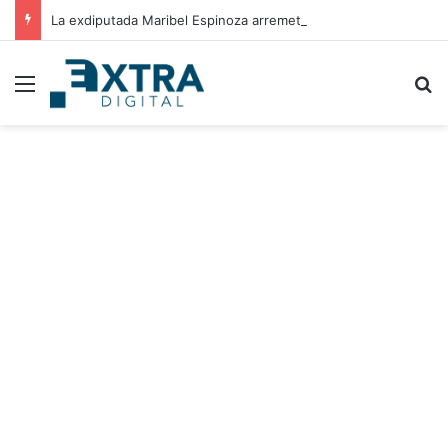
La exdiputada Maribel Espinoza arremete contra el expresidente Juan Orlando Hernández
Menu
B