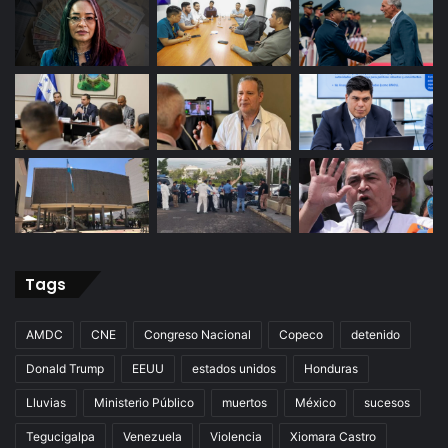
Tags
AMDC
CNE
Congreso Nacional
Copeco
detenido
Donald Trump
EEUU
estados unidos
Honduras
Lluvias
Ministerio Público
muertos
México
sucesos
Tegucigalpa
Venezuela
Violencia
Xiomara Castro