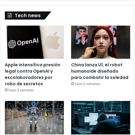
Tech news
Apple intensifica presión
China lanza U1, el robot
legal contra OpenAI y
humanoide diseñado
excolaboradores por
para combatir la soledad
robo de secretos
hace 3 semanas
hace 3 semanas