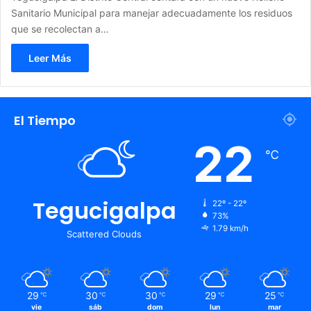
Sanitario Municipal para manejar adecuadamente los residuos
que se recolectan a…
Leer Más
El Tiempo
22
℃
Tegucigalpa
22º - 22º
73%
1.79 km/h
Scattered Clouds
29
30
30
29
25
℃
℃
℃
℃
℃
vie
sáb
dom
lun
mar