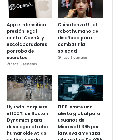
Apple intensifica
China lanza U1, el
presión legal
robot humanoide
contra OpenAI y
diseñado para
excolaboradores
combatir la
por robo de
soledad
secretos
hace 3 semanas
hace 3 semanas
Hyundai adquiere
El FBI emite una
el 100% de Boston
alerta global para
Dynamics para
usuarios de
desplegar al robot
Microsoft 365 por
humanoide Atlas
la nueva amenaza
en fábricas de
cibernética Kali365