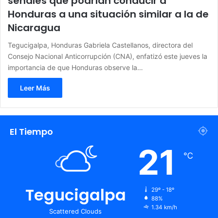
señales que podrían conducir a
Honduras a una situación similar a la de
Nicaragua
Tegucigalpa, Honduras Gabriela Castellanos, directora del
Consejo Nacional Anticorrupción (CNA), enfatizó este jueves la
importancia de que Honduras observe la…
Leer Más
El Tiempo
21
℃
Tegucigalpa
29º - 18º
88%
1.34 km/h
Scattered Clouds