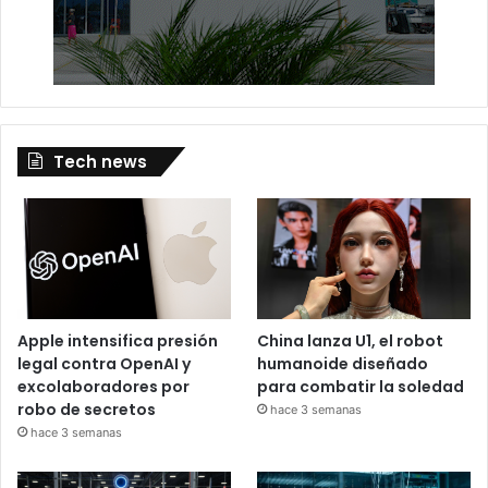
Tech news
Apple intensifica presión
China lanza U1, el robot
legal contra OpenAI y
humanoide diseñado
excolaboradores por
para combatir la soledad
robo de secretos
hace 3 semanas
hace 3 semanas