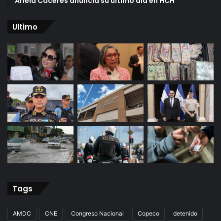
Ariela Cáceres anuncia su último día en HCH
Ultimo
Tags
AMDC
CNE
Congreso Nacional
Copeco
detenido