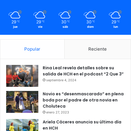
29
29
30
30
29
℃
℃
℃
℃
℃
jue
vie
sáb
dom
lun
Popular
Reciente
Rina Leal revela detalles sobre su
salida de HCH en el podcast “2 Que 3”
septiembre 4, 2024
Novio es “desenmascarado” en plena
boda por el padre de otra novia en
Choluteca
enero 27, 2023
Ariela Cáceres anuncia su último día
en HCH