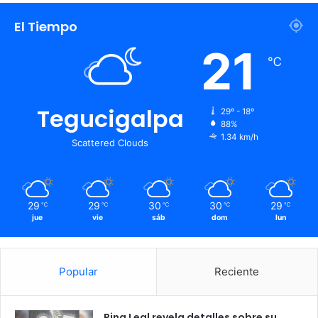
El Tiempo
21
℃
Tegucigalpa
29º - 18º
88%
1.34 km/h
Scattered Clouds
29
29
30
30
29
℃
℃
℃
℃
℃
jue
vie
sáb
dom
lun
Popular
Reciente
Rina Leal revela detalles sobre su