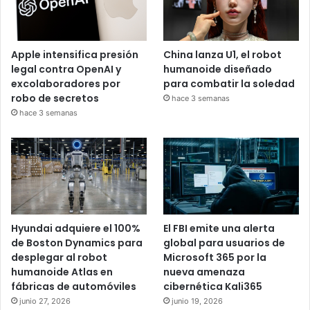
Apple intensifica presión
China lanza U1, el robot
legal contra OpenAI y
humanoide diseñado
excolaboradores por
para combatir la soledad
robo de secretos
hace 3 semanas
hace 3 semanas
Hyundai adquiere el 100%
El FBI emite una alerta
de Boston Dynamics para
global para usuarios de
desplegar al robot
Microsoft 365 por la
humanoide Atlas en
nueva amenaza
fábricas de automóviles
cibernética Kali365
junio 27, 2026
junio 19, 2026