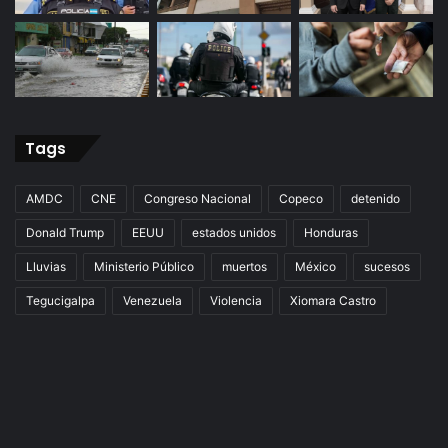
Tags
AMDC
CNE
Congreso Nacional
Copeco
detenido
Donald Trump
EEUU
estados unidos
Honduras
Lluvias
Ministerio Público
muertos
México
sucesos
Tegucigalpa
Venezuela
Violencia
Xiomara Castro