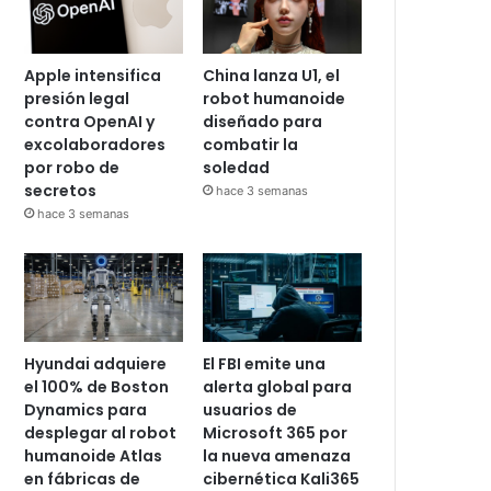
Apple intensifica
China lanza U1, el
presión legal
robot humanoide
contra OpenAI y
diseñado para
excolaboradores
combatir la
por robo de
soledad
secretos
hace 3 semanas
hace 3 semanas
Hyundai adquiere
El FBI emite una
el 100% de Boston
alerta global para
Dynamics para
usuarios de
desplegar al robot
Microsoft 365 por
humanoide Atlas
la nueva amenaza
en fábricas de
cibernética Kali365