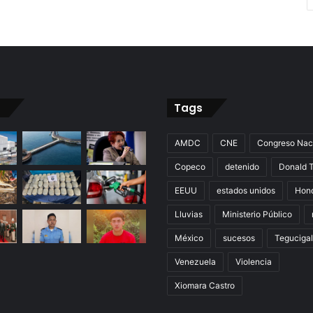
Tags
AMDC
CNE
Congreso Nac
Copeco
detenido
Donald 
EEUU
estados unidos
Hon
Lluvias
Ministerio Público
México
sucesos
Teguciga
Venezuela
Violencia
Xiomara Castro