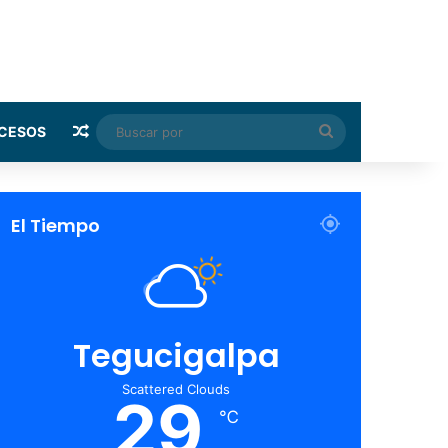
Random Article
Buscar
CESOS
por
El Tiempo
Tegucigalpa
Scattered Clouds
29
℃