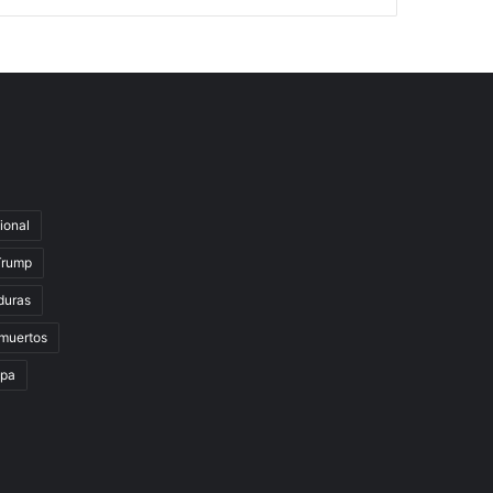
ional
Trump
duras
muertos
lpa