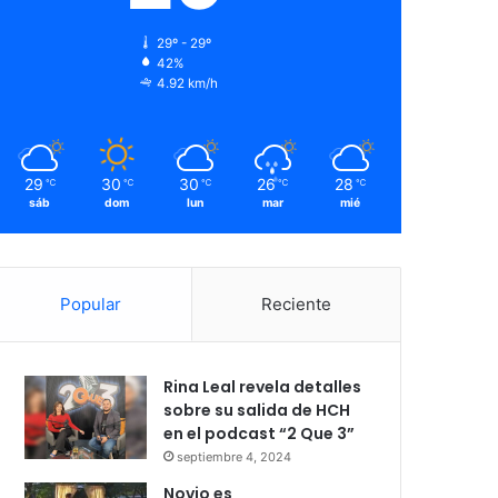
29º - 29º
42%
4.92 km/h
29
30
30
26
28
℃
℃
℃
℃
℃
sáb
dom
lun
mar
mié
Popular
Reciente
Rina Leal revela detalles
sobre su salida de HCH
en el podcast “2 Que 3”
septiembre 4, 2024
Novio es