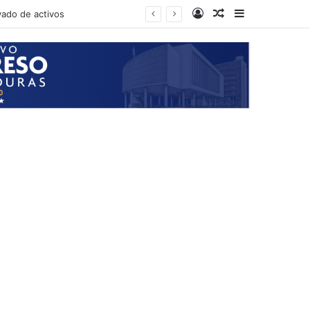
Log In
Random Article
Sidebar
vado de activos