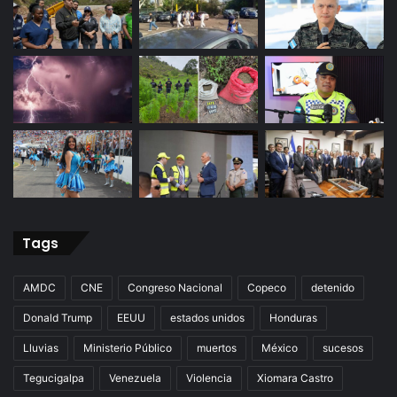
Tags
AMDC
CNE
Congreso Nacional
Copeco
detenido
Donald Trump
EEUU
estados unidos
Honduras
Lluvias
Ministerio Público
muertos
México
sucesos
Tegucigalpa
Venezuela
Violencia
Xiomara Castro