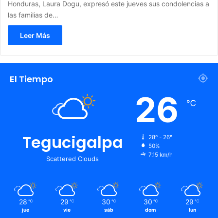
Honduras, Laura Dogu, expresó este jueves sus condolencias a
las familias de…
Leer Más
El Tiempo
26
℃
Tegucigalpa
28º - 26º
50%
7.15 km/h
Scattered Clouds
28
29
30
30
29
℃
℃
℃
℃
℃
jue
vie
sáb
dom
lun