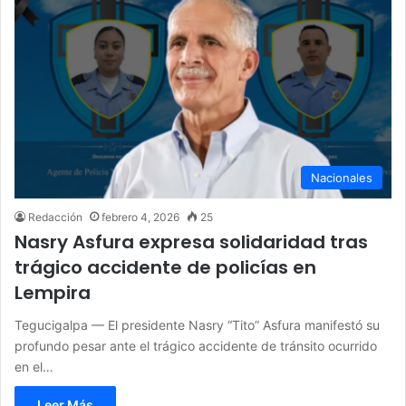
Nacionales
Redacción
febrero 4, 2026
25
Nasry Asfura expresa solidaridad tras
trágico accidente de policías en
Lempira
Tegucigalpa — El presidente Nasry “Tito” Asfura manifestó su
profundo pesar ante el trágico accidente de tránsito ocurrido
en el…
Leer Más