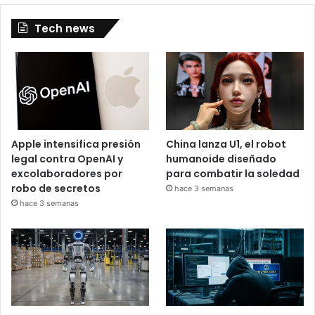
Tech news
Apple intensifica presión
China lanza U1, el robot
legal contra OpenAI y
humanoide diseñado
excolaboradores por
para combatir la soledad
robo de secretos
hace 3 semanas
hace 3 semanas